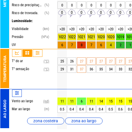
Risco de precipitações
(%)
0
0
0
0
0
0
0
0
0
0
0
0
0
0
0
0
Risco de trovoada.
(%)
Luminosidade:
Visibilidade
(km)
>20
>20
>20
>20
>20
>20
>20
>2
1022
1022
1021
1021
1020
1020
1019
101
Pressão
(hPa)
UV
6
7
8
7
6
4
2
1
TEMPERATURA
T° do ar
25
26
27
27
27
27
27
27
(°C)
T° sensação
29
31
37
36
35
34
33
32
(°C)
Vento ao largo
11
11
6
11
14
15
15
15
(nd)
AO LARGO
Mar ao largo
(m)
0.5
0.4
0.4
0.4
0.4
0.5
0.6
0.
zona costeira
zona ao largo