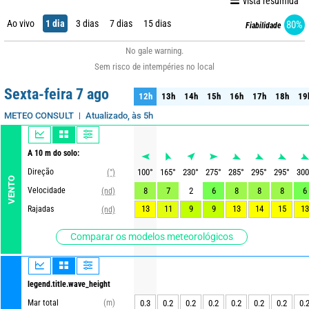
vista resumida
Ao vivo
1 dia
3 dias
7 dias
15 dias
80%
Fiabilidade
No gale warning.
Sem risco de intempéries no local
Sexta-feira 7 ago
12h
13h
14h
15h
16h
17h
18h
19
12h
13h
14h
15h
16h
17h
18h
19
Atualizado, às 5h
METEO CONSULT
A 10 m do solo:
Direção
100
°
165
°
230
°
275
°
285
°
295
°
295
°
300
(°)
VENTO
Velocidade
8
7
2
6
8
8
8
6
(nd)
13
11
9
9
13
14
15
13
Rajadas
(nd)
Comparar os modelos meteorológicos
legend.title.wave_height
Mar total
(m)
0.3
0.2
0.2
0.2
0.2
0.2
0.2
0.