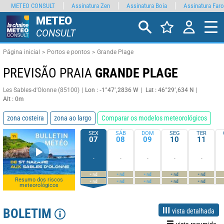
METEO CONSULT
Assinatura Zen
Assinatura Boia
Assinatura Faro
METEO
CONSULT
Página inicial
Portos e pontos
Grande Plage
PREVISÃO PRAIA
GRANDE PLAGE
Les Sables-d'Olonne (85100)
Lon : -1°47’,2836 W
Lat : 46°29’,634 N
Alt : 0m
zona costeira
zona ao largo
Comparar os modelos meteorológicos
SEX
SÁB
DOM
SEG
TER
07
08
09
10
11
-
-
-
-
-
-
-
-
-
-
nd
nd
nd
nd
nd
Resumo dos riscos
-
-
-
-
-
nd
nd
nd
nd
nd
meteorológicos
BOLETIM
vista detalhada