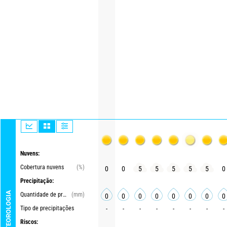
Nuvens:
Cobertura nuvens
(%)
0
0
5
5
5
5
5
0
Precipitação:
METEOROLOGIA
Quantidade de precipitações
(mm)
0
0
0
0
0
0
0
0
Tipo de precipitações
-
-
-
-
-
-
-
-
Riscos: