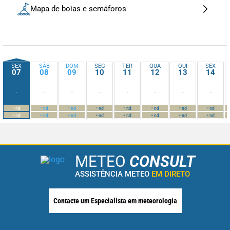
Mapa de boias e semáforos
SEX
SÁB
DOM
SEG
TER
QUA
QUI
SEX
07
08
09
10
11
12
13
14
-
-
-
-
-
-
-
-
-
-
-
-
-
-
-
-
nd
nd
nd
nd
nd
nd
nd
nd
-
-
-
-
-
-
-
-
nd
nd
nd
nd
nd
nd
nd
nd
METEO
CONSULT
ASSISTÊNCIA METEO
EM DIRETO
Contacte um Especialista em meteorologia