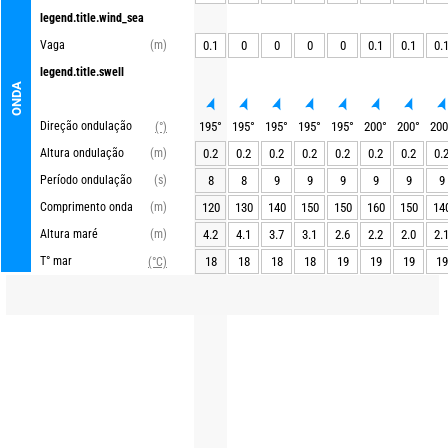
legend.title.wind_sea
Vaga
(m)
0.1
0
0
0
0
0.1
0.1
0.
legend.title.swell
ONDA
Direção ondulação
195
°
195
°
195
°
195
°
195
°
200
°
200
°
200
(°)
Altura ondulação
(m)
0.2
0.2
0.2
0.2
0.2
0.2
0.2
0.
Período ondulação
(s)
8
8
9
9
9
9
9
9
Comprimento onda
(m)
120
130
140
150
150
160
150
14
Altura maré
(m)
4.2
4.1
3.7
3.1
2.6
2.2
2.0
2.
T° mar
18
18
18
18
19
19
19
19
(°C)