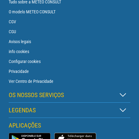
Tudo sobre a METEO CONSULT
O modelo METEO CONSULT
CGV
CGU
Avisos legais
info cookies
Configurar cookies
Privacidade
Ver Centro de Privacidade
OS NOSSOS SERVIÇOS
Assinatura Zen
LEGENDAS
Assinatura Boia
Legenda dos mapas
APLICAÇÕES
Assinatura Cruzeiro
Legenda dos pictogramas
Assinatura Farol
App Meteo Marinha