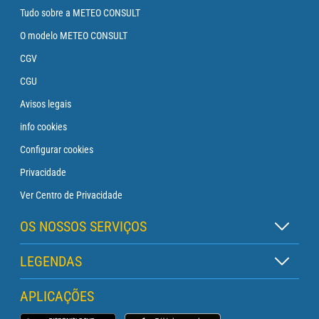
Tudo sobre a METEO CONSULT
O modelo METEO CONSULT
CGV
CGU
Avisos legais
info cookies
Configurar cookies
Privacidade
Ver Centro de Privacidade
OS NOSSOS SERVIÇOS
Assinatura Zen
LEGENDAS
Assinatura Boia
Legenda dos mapas
APLICAÇÕES
Assinatura Cruzeiro
Legenda dos pictogramas