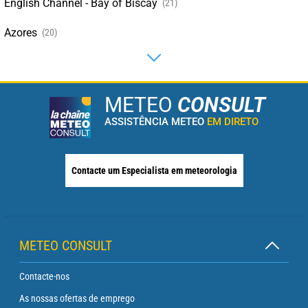
English Channel - Bay of Biscay
(21)
Azores
(20)
METEO
CONSULT
ASSISTÊNCIA METEO
EM DIRETO
Contacte um Especialista em meteorologia
METEO CONSULT
Contacte-nos
As nossas ofertas de emprego