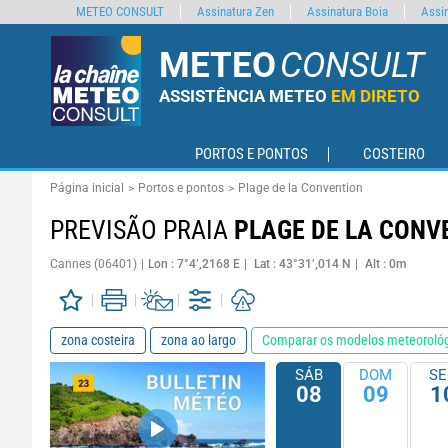
METEO CONSULT
Assinatura Zen
Assinatura Boia
Assin
METEO
CONSULT
ASSISTÊNCIA METEO
EM DIRETO
PORTOS E PONTOS
COSTEIRO
Página inicial
Portos e pontos
Plage de la Convention
PREVISÃO PRAIA
PLAGE DE LA CONV
Cannes (06401)
Lon : 7°4’,2168 E
Lat : 43°31’,014 N
Alt : 0m
zona costeira
zona ao largo
Comparar os modelos meteoroló
SÁB
DOM
SE
08
09
1