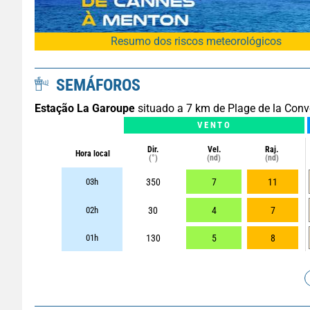
Resumo dos riscos meteorológicos
SEMÁFOROS
Estação La Garoupe
situado a 7 km de Plage de la Conv
VENTO
Dir.
Vel.
Raj.
Hora local
(°)
(nd)
(nd)
03h
350
7
11
02h
30
4
7
01h
130
5
8