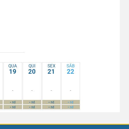
QUA
QUI
SEX
SÁB
19
20
21
22
-
-
-
-
-
-
-
-
nd
nd
nd
nd
-
-
-
-
nd
nd
nd
nd