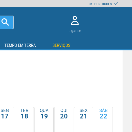
PORTUGUÊS
Ligar-se
TEMPO EM TERRA
SERVIÇOS
SEG
TER
QUA
QUI
SEX
SÁB
17
18
19
20
21
22