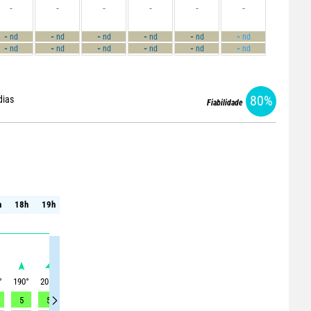
-
-
-
-
-
-
-
-
-
-
-
-
nd
nd
nd
nd
nd
nd
-
-
-
-
-
-
nd
nd
nd
nd
nd
nd
80%
dias
Fiabilidade
Dom. 9
Dom. 9
h
18h
19h
20h
21h
22h
23h
00h
01h
02h
h
18h
19h
20h
21h
22h
23h
00h
01h
02h
°
190
°
205
°
215
°
230
°
250
°
275
°
285
°
305
°
325
°
5
5
5
5
4
4
4
3
3