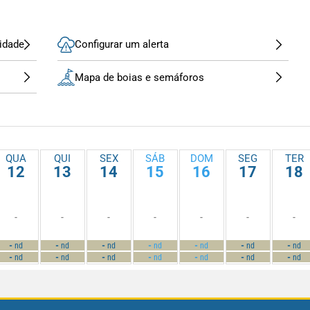
idade
Configurar um alerta
Mapa de boias e semáforos
QUA
QUI
SEX
SÁB
DOM
SEG
TER
12
13
14
15
16
17
18
-
-
-
-
-
-
-
-
-
-
-
-
-
-
nd
nd
nd
nd
nd
nd
nd
-
-
-
-
-
-
-
nd
nd
nd
nd
nd
nd
nd