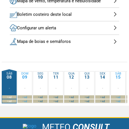
Mapa de vento, temperatura e nebulosidade
Boletim costeiro deste local
Configurar um alerta
Mapa de boias e semáforos
SÁB
DOM
SEG
TER
QUA
QUI
SEX
SÁB
08
09
10
11
12
13
14
15
-
-
-
-
-
-
-
-
-
-
-
-
-
-
-
-
nd
nd
nd
nd
nd
nd
nd
nd
-
-
-
-
-
-
-
-
nd
nd
nd
nd
nd
nd
nd
nd
METEO
CONSULT