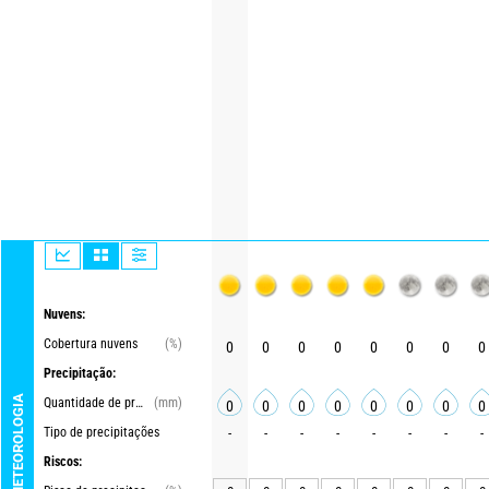
Nuvens:
Cobertura nuvens
(%)
0
0
0
0
0
0
0
0
Precipitação:
METEOROLOGIA
Quantidade de precipitações
(mm)
0
0
0
0
0
0
0
0
Tipo de precipitações
-
-
-
-
-
-
-
-
Riscos: