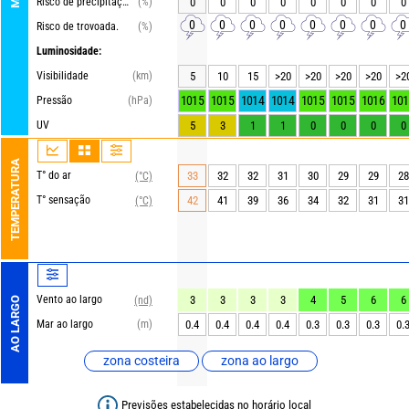
Risco de precipitações
(%)
0
0
0
0
0
0
0
0
0
0
0
0
0
0
0
0
Risco de trovoada.
(%)
Luminosidade:
Visibilidade
(km)
5
10
15
>20
>20
>20
>20
>2
1015
1015
1014
1014
1015
1015
1016
101
Pressão
(hPa)
UV
5
3
1
1
0
0
0
0
TEMPERATURA
T° do ar
33
32
32
31
30
29
29
28
(°C)
T° sensação
42
41
39
36
34
32
31
31
(°C)
Vento ao largo
3
3
3
3
4
5
6
6
(nd)
AO LARGO
Mar ao largo
(m)
0.4
0.4
0.4
0.4
0.3
0.3
0.3
0.
zona costeira
zona ao largo
Previsões estabelecidas no horário local