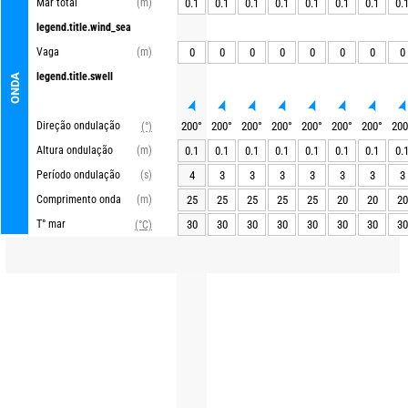
Mar total
(m)
0.1
0.1
0.1
0.1
0.1
0.1
0.1
0.
legend.title.wind_sea
Vaga
(m)
0
0
0
0
0
0
0
0
legend.title.swell
ONDA
Direção ondulação
200
°
200
°
200
°
200
°
200
°
200
°
200
°
200
(°)
Altura ondulação
(m)
0.1
0.1
0.1
0.1
0.1
0.1
0.1
0.
Período ondulação
(s)
4
3
3
3
3
3
3
3
Comprimento onda
(m)
25
25
25
25
25
20
20
20
T° mar
30
30
30
30
30
30
30
30
(°C)