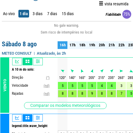
vista resumida
Ao vivo
1 dia
3 dias
7 dias
15 dias
75%
Fiabilidade
No gale warning.
Sem risco de intempéries no local
Sábado 8 ago
16h
17h
18h
19h
20h
21h
22h
23
16h
17h
18h
19h
20h
21h
22h
23
Atualizado, às 2h
METEO CONSULT
A 10 m do solo:
Direção
120
°
140
°
165
°
205
°
215
°
235
°
265
°
285
(°)
VENTO
Velocidade
5
5
5
5
4
4
3
3
(nd)
8
8
8
9
8
8
7
5
Rajadas
(nd)
Comparar os modelos meteorológicos
legend.title.wave_height