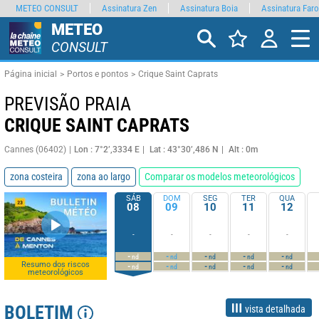
METEO CONSULT
Assinatura Zen
Assinatura Boia
Assinatura Faro
METEO
CONSULT
Página inicial
Portos e pontos
Crique Saint Caprats
PREVISÃO PRAIA
CRIQUE SAINT CAPRATS
Cannes (06402)
Lon : 7°2’,3334 E
Lat : 43°30’,486 N
Alt : 0m
zona costeira
zona ao largo
Comparar os modelos meteorológicos
SÁB
DOM
SEG
TER
QUA
08
09
10
11
12
-
-
-
-
-
-
-
-
-
-
nd
nd
nd
nd
nd
Resumo dos riscos
-
-
-
-
-
nd
nd
nd
nd
nd
meteorológicos
BOLETIM
vista detalhada