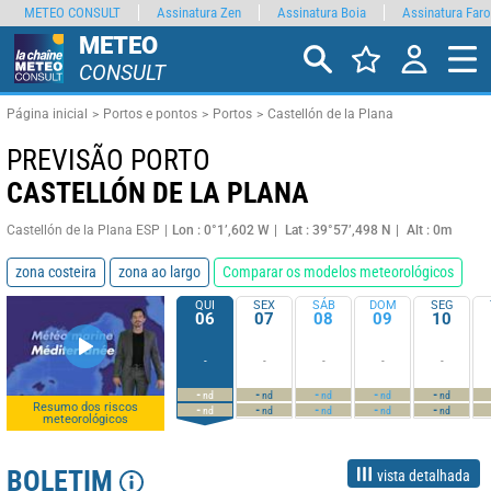
METEO CONSULT
Assinatura Zen
Assinatura Boia
Assinatura Faro
METEO
CONSULT
Página inicial
Portos e pontos
Portos
Castellón de la Plana
PREVISÃO PORTO
CASTELLÓN DE LA PLANA
Castellón de la Plana ESP
Lon : 0°1’,602 W
Lat : 39°57’,498 N
Alt : 0m
zona costeira
zona ao largo
Comparar os modelos meteorológicos
QUI
SEX
SÁB
DOM
SEG
06
07
08
09
10
-
-
-
-
-
-
-
-
-
-
nd
nd
nd
nd
nd
Resumo dos riscos
-
-
-
-
-
nd
nd
nd
nd
nd
meteorológicos
BOLETIM
vista detalhada