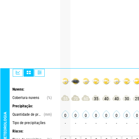
Nuvens:
Cobertura nuvens
(%)
55
70
60
35
40
40
30
2
Precipitação:
METEOROLOGIA
Quantidade de precipitações
(mm)
0
0
0
0
0
0
0
0
Tipo de precipitações
-
-
-
-
-
-
-
-
Riscos: