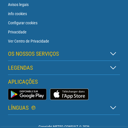
Avisos legais
info cookies
Configurar cookies
Privacidade
Ver Centro de Privacidade
OS NOSSOS SERVIÇOS
Assinatura Zen
LEGENDAS
Assinatura Boia
Legenda dos mapas
APLICAÇÕES
Assinatura Cruzeiro
Legenda dos pictogramas
Assinatura Farol
App Meteo Marinha
Glossário
Briefing com um analista
LÍNGUAS
Boletim Pro Marítimo
Francês
Orçamento serviços PRO
Copyright METEO CONSULT © 2026