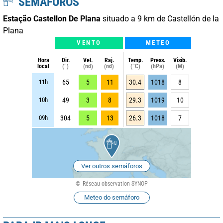
SEMÁFOROS
Estação Castellon De Plana
situado a 9 km de Castellón de la
Plana
VENTO
METEO
Hora
Dir.
Vel.
Raj.
Temp.
Press.
Visib.
local
(°)
(nd)
(nd)
(°C)
(hPa)
(M)
11h
65
5
11
30.4
1018
8
10h
49
3
8
29.3
1019
10
09h
304
5
13
26.3
1018
7
Ver outros semáforos
Réseau observation SYNOP
Meteo do semáforo