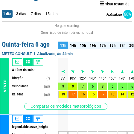
vista resumida
1 dia
3 dias
7 dias
15 dias
80%
Fiabilidade
No gale warning.
Sem risco de intempéries no local
Quinta-feira 6 ago
13h
14h
15h
16h
17h
18h
19h
20
13h
14h
15h
16h
17h
18h
19h
20
Atualizado, às 44min
METEO CONSULT
A 10 m do solo:
Direção
85
°
105
°
125
°
140
°
145
°
165
°
170
°
170
(°)
VENTO
Velocidade
9
9
7
6
8
6
6
6
(nd)
13
17
16
15
17
16
14
12
Rajadas
(nd)
Comparar os modelos meteorológicos
legend.title.wave_height