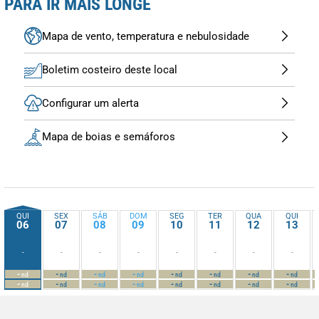
PARA IR MAIS LONGE
Mapa de vento, temperatura e nebulosidade
Boletim costeiro deste local
Configurar um alerta
Mapa de boias e semáforos
QUI
SEX
SÁB
DOM
SEG
TER
QUA
QUI
06
07
08
09
10
11
12
13
-
-
-
-
-
-
-
-
-
-
-
-
-
-
-
-
nd
nd
nd
nd
nd
nd
nd
nd
-
-
-
-
-
-
-
-
nd
nd
nd
nd
nd
nd
nd
nd