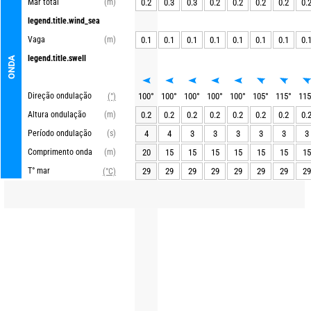
Mar total
(m)
0.2
0.3
0.3
0.2
0.2
0.2
0.2
0.
legend.title.wind_sea
Vaga
(m)
0.1
0.1
0.1
0.1
0.1
0.1
0.1
0.
legend.title.swell
ONDA
Direção ondulação
100
°
100
°
100
°
100
°
100
°
105
°
115
°
115
(°)
Altura ondulação
(m)
0.2
0.2
0.2
0.2
0.2
0.2
0.2
0.
Período ondulação
(s)
4
4
3
3
3
3
3
3
Comprimento onda
(m)
20
15
15
15
15
15
15
15
T° mar
29
29
29
29
29
29
29
29
(°C)