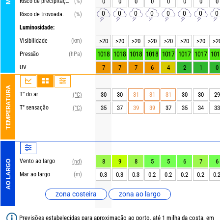
Risco de precipitações
(%)
0
0
0
0
0
0
0
0
0
0
0
0
0
0
0
0
Risco de trovoada.
(%)
Luminosidade:
Visibilidade
(km)
>20
>20
>20
>20
>20
>20
>20
>2
1018
1018
1018
1018
1017
1017
1017
101
Pressão
(hPa)
UV
7
7
7
6
4
2
1
0
TEMPERATURA
T° do ar
30
30
31
31
31
30
30
29
(°C)
T° sensação
35
37
39
39
37
35
34
33
(°C)
Vento ao largo
8
9
8
5
5
6
7
6
(nd)
AO LARGO
Mar ao largo
(m)
0.3
0.3
0.3
0.2
0.2
0.2
0.2
0.
zona costeira
zona ao largo
Previsões estabelecidas para aproximação ao porto, até 1 milha da costa, em