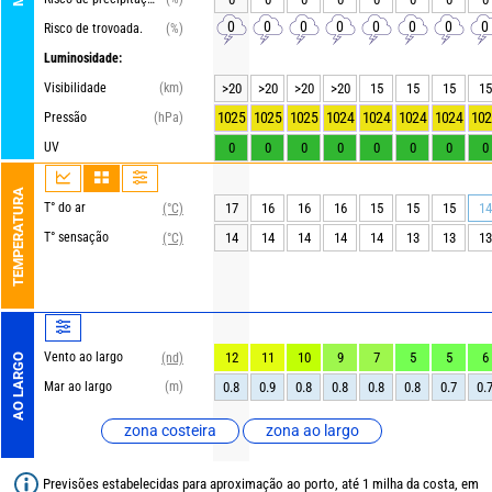
0
0
0
0
0
0
0
0
Risco de trovoada.
(%)
Luminosidade:
Visibilidade
(km)
>20
>20
>20
>20
15
15
15
15
1025
1025
1025
1024
1024
1024
1024
102
Pressão
(hPa)
UV
0
0
0
0
0
0
0
0
TEMPERATURA
T° do ar
17
16
16
16
15
15
15
14
(°C)
T° sensação
14
14
14
14
14
13
13
13
(°C)
Vento ao largo
12
11
10
9
7
5
5
6
(nd)
AO LARGO
Mar ao largo
(m)
0.8
0.9
0.8
0.8
0.8
0.8
0.7
0.
zona costeira
zona ao largo
Previsões estabelecidas para aproximação ao porto, até 1 milha da costa, em