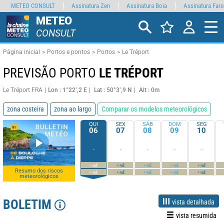
METEO CONSULT
Assinatura Zen
Assinatura Boia
Assinatura Faro
METEO
CONSULT
Página inicial
Portos e pontos
Portos
Le Tréport
PREVISÃO PORTO
LE TRÉPORT
Le Tréport FRA
Lon : 1°22’,2 E
Lat : 50°3’,9 N
Alt : 0m
zona costeira
zona ao largo
Comparar os modelos meteorológicos
QUI
SEX
SÁB
DOM
SEG
06
07
08
09
10
-
-
-
-
-
-
-
-
-
-
nd
nd
nd
nd
nd
Resumo dos riscos
-
-
-
-
-
nd
nd
nd
nd
nd
meteorológicos
BOLETIM
vista detalhada
vista resumida