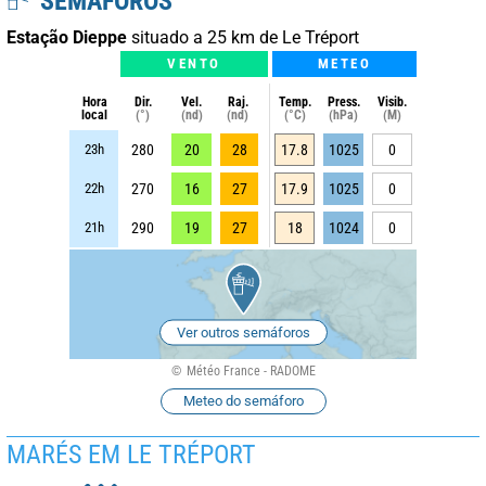
SEMÁFOROS
Estação Dieppe
situado a 25 km de Le Tréport
VENTO
METEO
Hora
Dir.
Vel.
Raj.
Temp.
Press.
Visib.
local
(°)
(nd)
(nd)
(°C)
(hPa)
(M)
23h
280
20
28
17.8
1025
0
22h
270
16
27
17.9
1025
0
21h
290
19
27
18
1024
0
Ver outros semáforos
Météo France - RADOME
Meteo do semáforo
MARÉS EM LE TRÉPORT