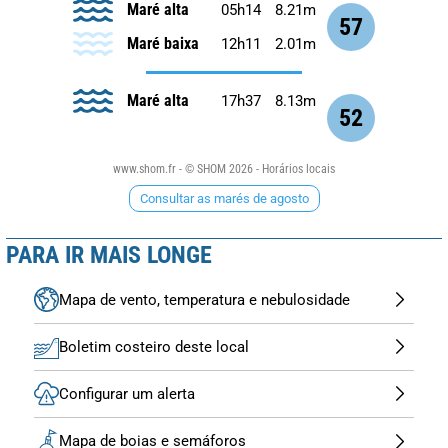
Maré alta
05h14
8.21m
57
Maré baixa
12h11
2.01m
Maré alta
17h37
8.13m
52
www.shom.fr - © SHOM 2026 - Horários locais
Consultar as marés de agosto
PARA IR MAIS LONGE
Mapa de vento, temperatura e nebulosidade
Boletim costeiro deste local
Configurar um alerta
Mapa de boias e semáforos