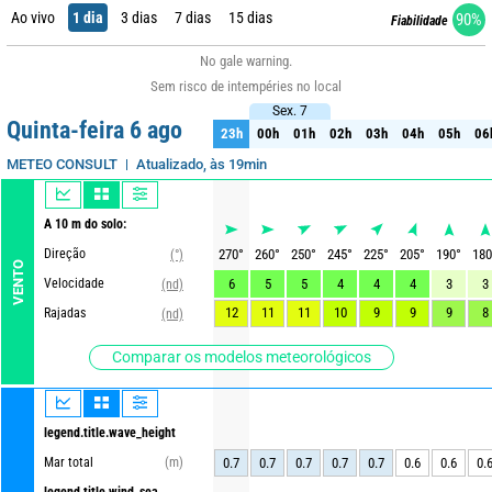
Ao vivo
1 dia
3 dias
7 dias
15 dias
90%
Fiabilidade
No gale warning.
Sem risco de intempéries no local
Sex. 7
Sex. 7
Quinta-feira 6 ago
23h
00h
01h
02h
03h
04h
05h
06
23h
00h
01h
02h
03h
04h
05h
06
Atualizado, às 19min
METEO CONSULT
A 10 m do solo:
Direção
270
°
260
°
250
°
245
°
225
°
205
°
190
°
180
(°)
VENTO
Velocidade
6
5
5
4
4
4
3
3
(nd)
12
11
11
10
9
9
9
8
Rajadas
(nd)
Comparar os modelos meteorológicos
legend.title.wave_height
Mar total
(m)
0.7
0.7
0.7
0.7
0.7
0.6
0.6
0.