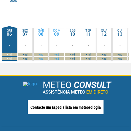
QUI
SEX
SÁB
DOM
SEG
TER
QUA
QUI
06
07
08
09
10
11
12
13
-
-
-
-
-
-
-
-
-
-
-
-
-
-
-
-
nd
nd
nd
nd
nd
nd
nd
nd
-
-
-
-
-
-
-
-
nd
nd
nd
nd
nd
nd
nd
nd
METEO
CONSULT
ASSISTÊNCIA METEO
EM DIRETO
Contacte um Especialista em meteorologia