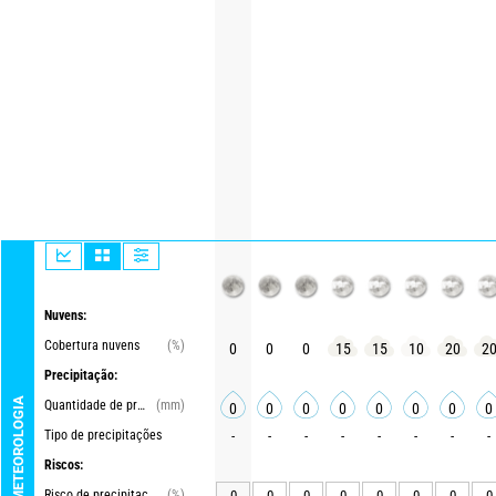
Nuvens:
Cobertura nuvens
(%)
0
0
0
15
15
10
20
2
Precipitação:
METEOROLOGIA
Quantidade de precipitações
(mm)
0
0
0
0
0
0
0
0
Tipo de precipitações
-
-
-
-
-
-
-
-
Riscos:
Risco de precipitações
(%)
0
0
0
0
0
0
0
0