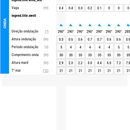
legend.title.wind_sea
Vaga
(m)
0.4
0.4
0.3
0.2
0.1
0
0
0
legend.title.swell
ONDA
Direção ondulação
290
°
290
°
290
°
290
°
290
°
290
°
290
°
285
(°)
Altura ondulação
(m)
0.5
0.6
0.6
0.7
0.7
0.6
0.6
0.
Período ondulação
(s)
5
4
4
4
4
4
5
5
Comprimento onda
(m)
30
30
35
35
35
35
35
35
Altura maré
(m)
2.9
2.3
2.2
3.0
4.4
6.0
7.2
7.
T° mar
21
21
21
21
21
21
21
21
(°C)