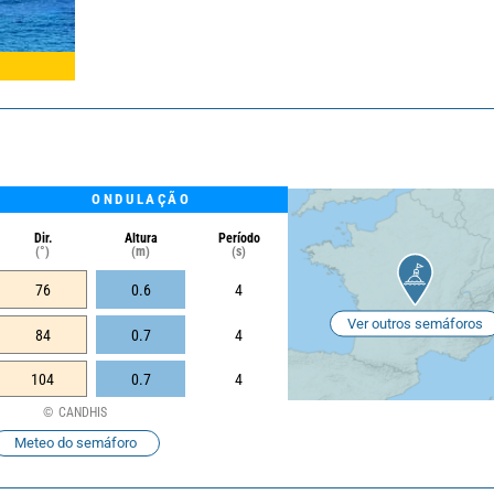
ONDULAÇÃO
Dir.
Altura
Período
(°)
(m)
(s)
76
0.6
4
Ver outros semáforos
84
0.7
4
104
0.7
4
CANDHIS
Meteo do semáforo