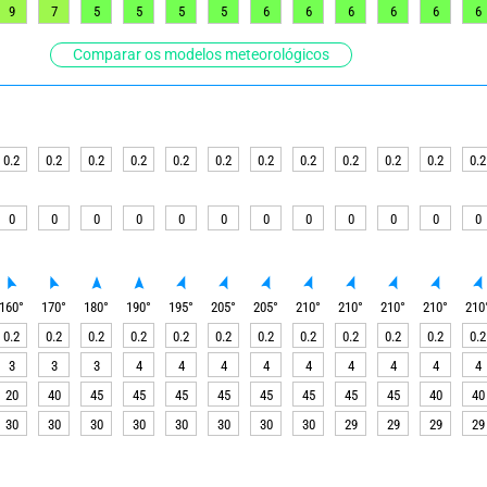
9
7
5
5
5
5
6
6
6
6
6
6
Comparar os modelos meteorológicos
0.2
0.2
0.2
0.2
0.2
0.2
0.2
0.2
0.2
0.2
0.2
0.2
0
0
0
0
0
0
0
0
0
0
0
0
160
°
170
°
180
°
190
°
195
°
205
°
205
°
210
°
210
°
210
°
210
°
210
0.2
0.2
0.2
0.2
0.2
0.2
0.2
0.2
0.2
0.2
0.2
0.2
3
3
3
4
4
4
4
4
4
4
4
4
20
40
45
45
45
45
45
45
45
45
40
40
30
30
30
30
30
30
30
30
29
29
29
29