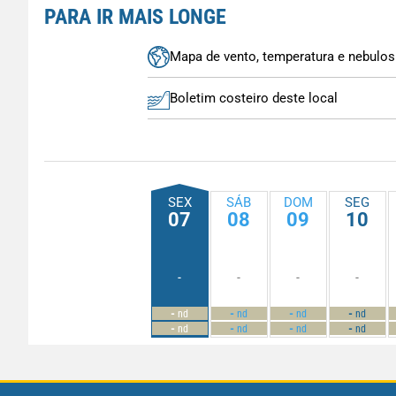
PARA IR MAIS LONGE
Mapa de vento, temperatura e nebulos
Boletim costeiro deste local
SEX
SÁB
DOM
SEG
07
08
09
10
-
-
-
-
-
-
-
-
nd
nd
nd
nd
-
-
-
-
nd
nd
nd
nd