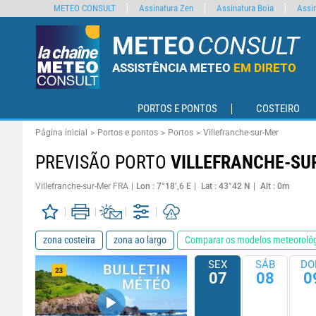
METEO CONSULT
Assinatura Zen
Assinatura Boia
Assin
METEO
CONSULT
ASSISTÊNCIA METEO
EM DIRETO
PORTOS E PONTOS
COSTEIRO
Página inicial
Portos e pontos
Portos
Villefranche-sur-Mer
PREVISÃO PORTO
VILLEFRANCHE-SU
Villefranche-sur-Mer FRA
Lon : 7°18’,6 E
Lat : 43°42 N
Alt : 0m
zona costeira
zona ao largo
Comparar os modelos meteoroló
SEX
SÁB
DO
07
08
0