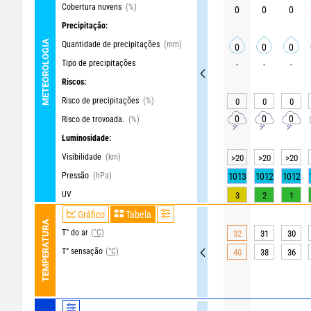
Cobertura nuvens
(%)
0
0
0
Precipitação:
METEOROLOGIA
Quantidade de precipitações
(mm)
0
0
0
Tipo de precipitações
-
-
-
Riscos:
Risco de precipitações
(%)
0
0
0
0
0
0
Risco de trovoada.
(%)
Luminosidade:
Visibilidade
(km)
>20
>20
>20
Pressão
(hPa)
1013
1012
1012
UV
3
2
1
Gráfico
Tabela
TEMPERATURA
T° do ar
(°C)
32
31
30
T° sensação
(°C)
40
38
36