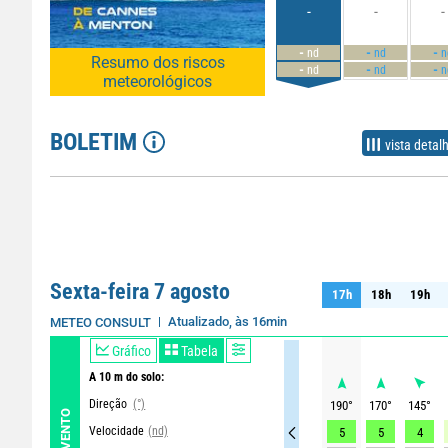
-
-
-
-
-
-
nd
nd
n
Resumo dos riscos
-
-
-
nd
nd
n
meteorológicos
BOLETIM
vista detal
Sexta-feira 7 agosto
17h
18h
19h
17h
18h
19h
Atualizado, às 16min
METEO CONSULT
Gráfico
Tabela
A 10 m do solo:
Direção
(°)
190
°
170
°
145
°
VENTO
Velocidade
(nd)
5
5
4