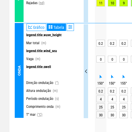
Rajadas
11
10
9
(nd)
Gráfico
Tabela
legend.title.wave_height
Mar total
(m)
0.2
0.2
0.2
legend.title.wind_sea
Vaga
(m)
0
0
0
legend.title.swell
ONDA
Direção ondulação
(°)
150
°
150
°
155
°
Altura ondulação
(m)
0.2
0.2
0.2
Período ondulação
(s)
4
4
4
Comprimento onda
(m)
25
25
25
T° mar
(°C)
30
30
30