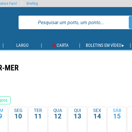
atura Farol
Briefing
LARGO
CARTA
BOLETINS EM VÍDEO
R-MER
gicos
M
SEG
TER
QUA
QUI
SEX
SÁB
9
10
11
12
13
14
15