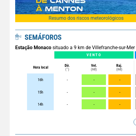
Resumo dos riscos meteorológicos
SEMÁFOROS
Estação Monaco
situado a 9 km de Villefranche-sur-Mer
VENTO
Dir.
Vel.
Raj.
Hora local
(°)
(nd)
(nd)
16h
-
-
-
15h
-
-
-
14h
-
-
-