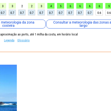
3
3
2
2
3
4
5
6
6
6
6
5
0.7
0.7
0.7
0.7
0.7
0.7
0.7
0.7
0.7
0.7
0.6
0.6
a meteorologia da zona
Consultar a meteorologia das zonas 
costeira
largo
 aproximação ao porto, até 1 milha da costa, em horário local
Legenda
Glossário