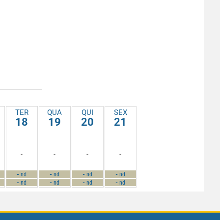
TER
QUA
QUI
SEX
18
19
20
21
-
-
-
-
-
-
-
-
nd
nd
nd
nd
-
-
-
-
nd
nd
nd
nd