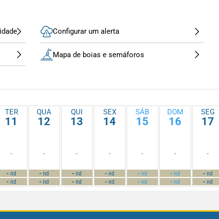
idade
Configurar um alerta
Mapa de boias e semáforos
TER
QUA
QUI
SEX
SÁB
DOM
SEG
11
12
13
14
15
16
17
-
-
-
-
-
-
-
-
-
-
-
-
-
-
nd
nd
nd
nd
nd
nd
nd
-
-
-
-
-
-
-
nd
nd
nd
nd
nd
nd
nd