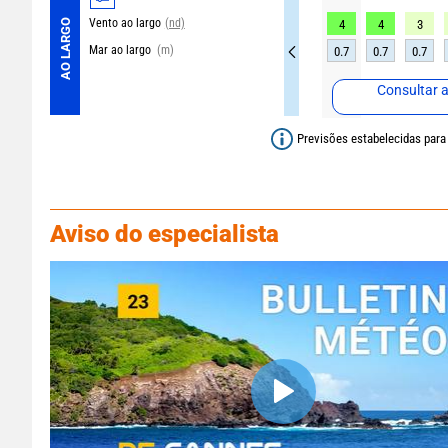
Vento ao largo
(nd)
AO LARGO
4
4
3
Mar ao largo
(m)
0.7
0.7
0.7
Consultar 
Previsões estabelecidas para
Aviso do especialista