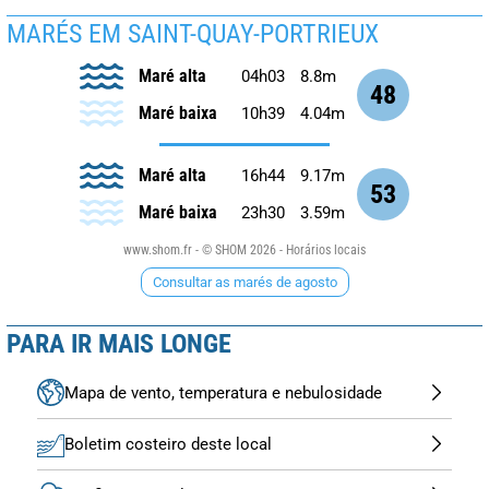
MARÉS EM SAINT-QUAY-PORTRIEUX
Maré alta
04h03
8.8m
48
Maré baixa
10h39
4.04m
Maré alta
16h44
9.17m
53
Maré baixa
23h30
3.59m
www.shom.fr - © SHOM 2026 - Horários locais
Consultar as marés de agosto
PARA IR MAIS LONGE
Mapa de vento, temperatura e nebulosidade
Boletim costeiro deste local