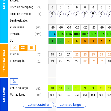
Riscos:
Risco de precipitações
(%)
0
0
0
0
0
0
0
0
0
0
0
0
0
0
0
0
Risco de trovoada.
(%)
Luminosidade:
Visibilidade
(km)
>20
>20
>20
>20
>20
>20
>20
>2
1014
1015
1015
1015
1015
1015
1015
101
Pressão
(hPa)
UV
1
2
3
5
6
6
6
5
TEMPERATURA
T° do ar
18
21
24
25
25
25
25
25
(°C)
T° sensação
19
25
29
29
32
32
32
31
(°C)
Vento ao largo
10
10
9
10
9
9
11
12
(nd)
AO LARGO
Mar ao largo
(m)
0.3
0.3
0.3
0.3
0.3
0.4
0.4
0.
zona costeira
zona ao largo