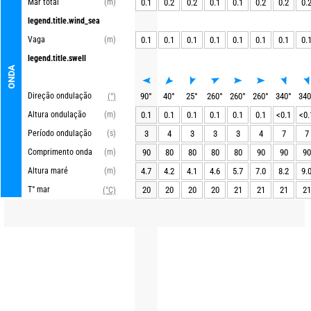
Mar total
(m)
0.1
0.2
0.2
0.1
0.1
0.2
0.2
0.
legend.title.wind_sea
Vaga
(m)
0.1
0.1
0.1
0.1
0.1
0.1
0.1
0.
legend.title.swell
ONDA
Direção ondulação
90
°
40
°
25
°
260
°
260
°
260
°
340
°
340
(°)
Altura ondulação
(m)
0.1
0.1
0.1
0.1
0.1
0.1
<0.1
<0.
Período ondulação
(s)
3
4
3
3
3
4
7
7
Comprimento onda
(m)
90
80
80
80
80
90
90
90
Altura maré
(m)
4.7
4.2
4.1
4.6
5.7
7.0
8.2
9.
T° mar
20
20
20
20
21
21
21
21
(°C)