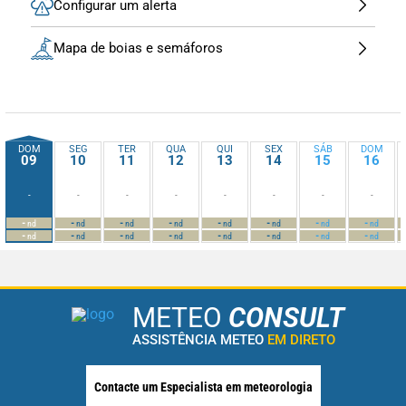
Configurar um alerta
Mapa de boias e semáforos
DOM
SEG
TER
QUA
QUI
SEX
SÁB
DOM
09
10
11
12
13
14
15
16
-
-
-
-
-
-
-
-
-
-
-
-
-
-
-
-
nd
nd
nd
nd
nd
nd
nd
nd
-
-
-
-
-
-
-
-
nd
nd
nd
nd
nd
nd
nd
nd
METEO
CONSULT
ASSISTÊNCIA METEO
EM DIRETO
Contacte um Especialista em meteorologia