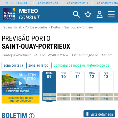
METEO CONSULT
Assinatura Zen
Assinatura Boia
Assinatura Faro
METEO
CONSULT
Página inicial
Portos e pontos
Portos
Saint-Quay-Portrieux
PREVISÃO PORTO
SAINT-QUAY-PORTRIEUX
Saint-Quay-Portrieux FRA
Lon : -2°49’,0716 W
Lat : 48°38’,658 N
Alt : 0m
zona costeira
zona ao largo
Comparar os modelos meteorológicos
DOM
SEG
TER
QUA
QUI
09
10
11
12
13
-
-
-
-
-
-
-
-
-
-
nd
nd
nd
nd
nd
Resumo dos riscos
-
-
-
-
-
nd
nd
nd
nd
nd
meteorológicos
BOLETIM
vista detalhada