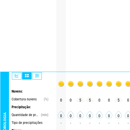
Nuvens:
Cobertura nuvens
(%)
0
0
5
5
0
0
5
0
Precipitação:
METEOROLOGIA
Quantidade de precipitações
(mm)
0
0
0
0
0
0
0
0
Tipo de precipitações
-
-
-
-
-
-
-
-