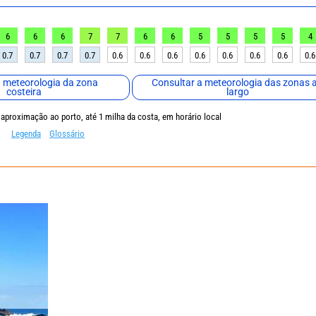
6
6
6
7
7
6
6
5
5
5
5
4
0.7
0.7
0.7
0.7
0.6
0.6
0.6
0.6
0.6
0.6
0.6
0.6
a meteorologia da zona
Consultar a meteorologia das zonas 
costeira
largo
 aproximação ao porto, até 1 milha da costa, em horário local
Legenda
Glossário