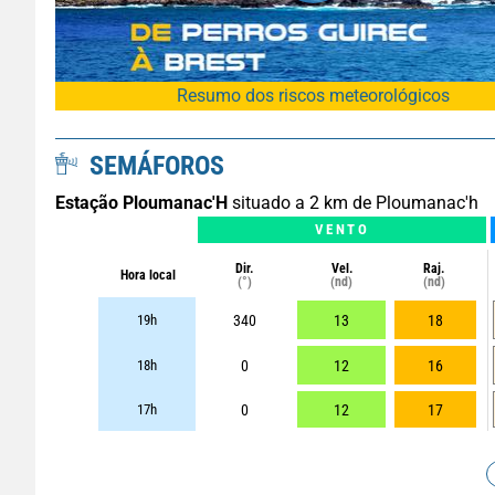
Resumo dos riscos meteorológicos
SEMÁFOROS
Estação Ploumanac'H
situado a 2 km de Ploumanac'h
VENTO
Dir.
Vel.
Raj.
Hora local
(°)
(nd)
(nd)
19h
340
13
18
18h
0
12
16
17h
0
12
17