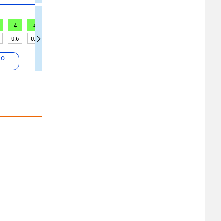
4
4
5
6
8
9
10
11
11
0.6
0.5
0.5
0.5
0.5
0.5
0.5
0.5
0.5
ao