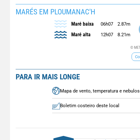
MARÉS EM PLOUMANAC'H
Maré baixa
06h07
2.87m
Maré alta
12h07
8.21m
© MET
Co
PARA IR MAIS LONGE
Mapa de vento, temperatura e nebulos
Boletim costeiro deste local