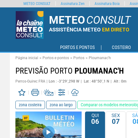
METEO CONSULT
Assinatura Zen
Assinatura Boia
Assin
METEO
CONSULT
ASSISTÊNCIA METEO
EM DIRETO
PORTOS E PONTOS
COSTEIRO
Página inicial
Portos e pontos
Portos
Ploumanac'h
PREVISÃO PORTO
PLOUMANAC'H
Perros-Guirec FRA
Lon : -3°29’,298 W
Lat : 48°50’,1 N
Alt : 0m
zona costeira
zona ao largo
Comparar os modelos meteoroló
QUI
SEX
SÁ
06
07
0