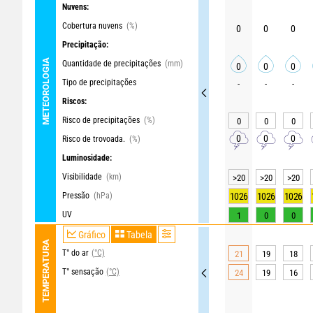
Nuvens:
Cobertura nuvens
(%)
0
0
0
Precipitação:
METEOROLOGIA
Quantidade de precipitações
(mm)
0
0
0
Tipo de precipitações
-
-
-
Riscos:
Risco de precipitações
(%)
0
0
0
0
0
0
Risco de trovoada.
(%)
Luminosidade:
Visibilidade
(km)
>20
>20
>20
Pressão
(hPa)
1026
1026
1026
UV
1
0
0
Gráfico
Tabela
TEMPERATURA
T° do ar
(°C)
21
19
18
T° sensação
(°C)
24
19
16