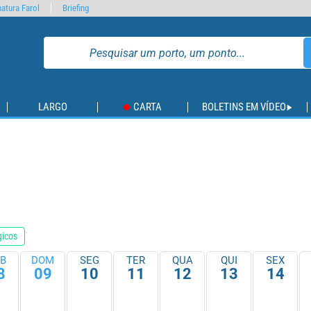
atura Farol
Briefing
LARGO
CARTA
BOLETINS EM VÍDEO
gicos
B
DOM
SEG
TER
QUA
QUI
SEX
8
09
10
11
12
13
14