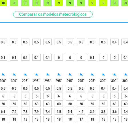
10
8
8
8
9
9
9
9
9
9
9
8
Comparar os modelos meteorológicos
0.6
0.5
0.5
0.5
0.5
0.5
0.5
0.5
0.5
0.5
0.4
0.4
0.1
0.1
0.1
0.1
0.1
0
0
0
0.1
0
0
0.1
300
°
300
°
295
°
295
°
295
°
295
°
295
°
295
°
295
°
300
°
300
°
300
0.5
0.5
0.5
0.5
0.5
0.5
0.5
0.5
0.5
0.4
0.4
0.4
6
6
6
6
6
6
6
6
6
6
6
6
60
60
60
60
60
60
60
60
60
60
60
60
6.1
7.2
7.8
7.9
7.4
6.5
5.4
4.4
3.6
3.3
3.6
4.4
18
18
18
18
18
18
18
17
18
18
18
18