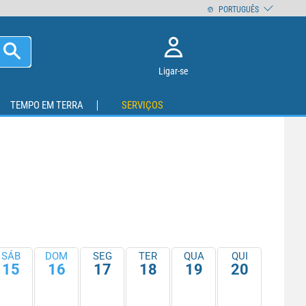
PORTUGUÊS
Ligar-se
TEMPO EM TERRA
SERVIÇOS
SÁB
DOM
SEG
TER
QUA
QUI
15
16
17
18
19
20