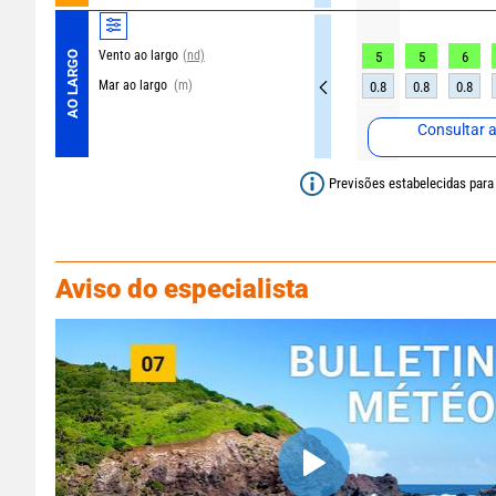
Vento ao largo
(nd)
AO LARGO
5
5
6
Mar ao largo
(m)
0.8
0.8
0.8
Consultar 
Previsões estabelecidas para
Aviso do especialista