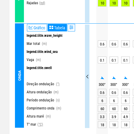
Rajadas
10
10
10
(nd)
Gráfico
Tabela
legend.title.wave_height
Mar total
(m)
0.6
0.6
0.6
legend.title.wind_sea
Vaga
(m)
0.1
0.1
0.1
legend.title.swell
ONDA
Direção ondulação
(°)
300
°
300
°
300
°
Altura ondulação
(m)
0.6
0.6
0.6
Período ondulação
(s)
6
6
6
Comprimento onda
(m)
60
60
60
Altura maré
(m)
3.3
3.9
4.9
T° mar
(°C)
18
18
18