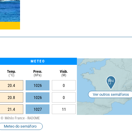
METEO
Temp.
Press.
Visib.
(°C)
(hPa)
(M)
20.4
1026
0
Ver outros semáforos
20.8
1026
0
21.4
1027
11
Météo France - RADOME
Meteo do semáforo