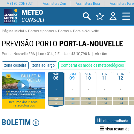
METEO CONSULT
Assinatura Zen
Assinatura Boia
Assinatura Faro
METEO
CONSULT
Página inicial
Portos e pontos
Portos
Port-la-Nouvelle
PREVISÃO PORTO
PORT-LA-NOUVELLE
Port-la-Nouvelle FRA
Lon : 3°4’,2 E
Lat : 43°0’,798 N
Alt : 0m
zona costeira
zona ao largo
Comparar os modelos meteorológicos
SÁB
DOM
SEG
TER
QUA
08
09
10
11
12
-
-
-
-
-
-
-
-
-
-
nd
nd
nd
nd
nd
Resumo dos riscos
-
-
-
-
-
nd
nd
nd
nd
nd
meteorológicos
BOLETIM
vista detalhada
vista resumida