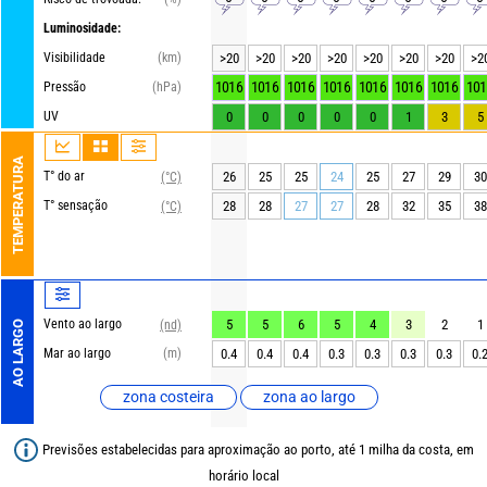
Luminosidade:
Visibilidade
(km)
>20
>20
>20
>20
>20
>20
>20
>2
1016
1016
1016
1016
1016
1016
1016
101
Pressão
(hPa)
UV
0
0
0
0
0
1
3
5
TEMPERATURA
T° do ar
26
25
25
24
25
27
29
30
(°C)
T° sensação
28
28
27
27
28
32
35
38
(°C)
Vento ao largo
5
5
6
5
4
3
2
1
(nd)
AO LARGO
Mar ao largo
(m)
0.4
0.4
0.4
0.3
0.3
0.3
0.3
0.
zona costeira
zona ao largo
Previsões estabelecidas para aproximação ao porto, até 1 milha da costa, em
horário local