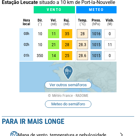
Estação Leucate
situado a 10 km de Port-la-Nouvelle
VENTO
METEO
Hora
Dir.
Vel.
Raj.
Temp.
Press.
Visib.
local
(°)
(nd)
(nd)
(°C)
(hPa)
(M)
03h
10
11
35
28
1016
0
02h
10
21
28
28.3
1015
11
01h
350
14
25
28.6
1015
0
Ver outros semáforos
Météo France - RADOME
Meteo do semáforo
PARA IR MAIS LONGE
Mapa de vento, temperatura e nebulosidade