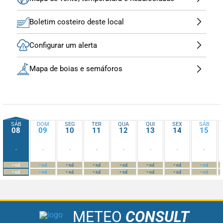
Boletim costeiro deste local
Configurar um alerta
Mapa de boias e semáforos
SÁB
DOM
SEG
TER
QUA
QUI
SEX
SÁB
08
09
10
11
12
13
14
15
-
-
-
-
-
-
-
-
-
-
-
-
-
-
-
-
nd
nd
nd
nd
nd
nd
nd
nd
-
-
-
-
-
-
-
-
nd
nd
nd
nd
nd
nd
nd
nd
METEO
CONSULT