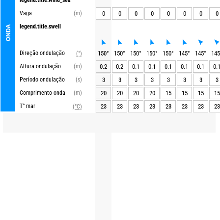
legend.title.wind_sea
Vaga
(m)
0
0
0
0
0
0
0
0
legend.title.swell
ONDA
Direção ondulação
150
°
150
°
150
°
150
°
150
°
145
°
145
°
145
(°)
Altura ondulação
(m)
0.2
0.2
0.1
0.1
0.1
0.1
0.1
0.
Período ondulação
(s)
3
3
3
3
3
3
3
3
Comprimento onda
(m)
20
20
20
20
15
15
15
15
T° mar
23
23
23
23
23
23
23
23
(°C)