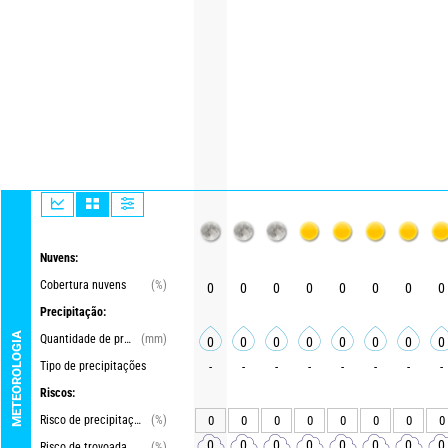
Nuvens:
Cobertura nuvens
(%)
0
0
0
0
0
0
0
0
Precipitação:
METEOROLOGIA
Quantidade de precipitações
(mm)
0
0
0
0
0
0
0
0
Tipo de precipitações
-
-
-
-
-
-
-
-
Riscos:
Risco de precipitações
(%)
0
0
0
0
0
0
0
0
0
0
0
0
0
0
0
0
Risco de trovoada.
(%)