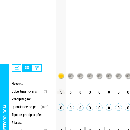
Nuvens:
Cobertura nuvens
(%)
5
0
0
0
0
0
0
0
Precipitação:
METEOROLOGIA
Quantidade de precipitações
(mm)
0
0
0
0
0
0
0
0
Tipo de precipitações
-
-
-
-
-
-
-
-
Riscos: