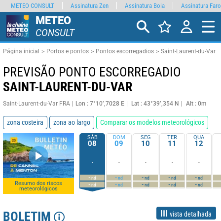
METEO CONSULT
Assinatura Zen
Assinatura Boia
Assinatura Faro
METEO
CONSULT
Página inicial
Portos e pontos
Pontos escorregadios
Saint-Laurent-du-Var
PREVISÃO PONTO ESCORREGADIO
SAINT-LAURENT-DU-VAR
Saint-Laurent-du-Var FRA
Lon : 7°10’,7028 E
Lat : 43°39’,354 N
Alt : 0m
zona costeira
zona ao largo
Comparar os modelos meteorológicos
SÁB
DOM
SEG
TER
QUA
08
09
10
11
12
-
-
-
-
-
-
-
-
-
-
nd
nd
nd
nd
nd
Resumo dos riscos
-
-
-
-
-
nd
nd
nd
nd
nd
meteorológicos
BOLETIM
vista detalhada