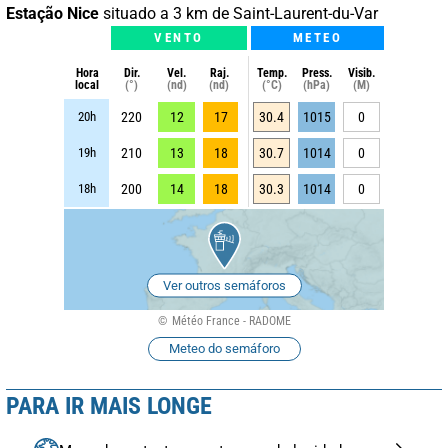
Estação Nice
situado a 3 km de Saint-Laurent-du-Var
VENTO
METEO
Hora
Dir.
Vel.
Raj.
Temp.
Press.
Visib.
local
(°)
(nd)
(nd)
(°C)
(hPa)
(M)
20h
220
12
17
30.4
1015
0
19h
210
13
18
30.7
1014
0
18h
200
14
18
30.3
1014
0
Ver outros semáforos
Météo France - RADOME
Meteo do semáforo
PARA IR MAIS LONGE