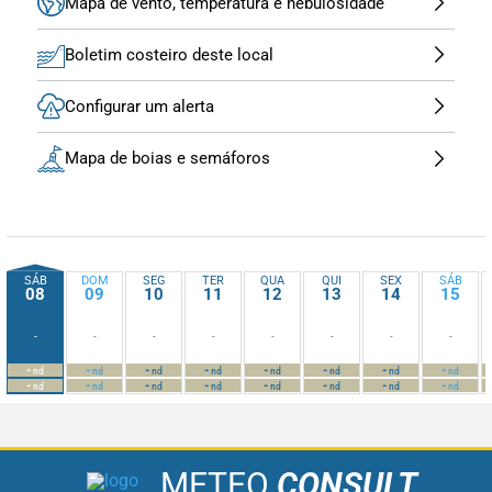
Mapa de vento, temperatura e nebulosidade
Boletim costeiro deste local
Configurar um alerta
Mapa de boias e semáforos
SÁB
DOM
SEG
TER
QUA
QUI
SEX
SÁB
08
09
10
11
12
13
14
15
-
-
-
-
-
-
-
-
-
-
-
-
-
-
-
-
nd
nd
nd
nd
nd
nd
nd
nd
-
-
-
-
-
-
-
-
nd
nd
nd
nd
nd
nd
nd
nd
METEO
CONSULT