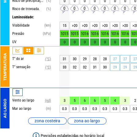
Risco de precipitações
(%)
0
0
0
0
0
0
0
0
0
0
0
0
0
0
0
0
Risco de trovoada.
(%)
Luminosidade:
Visibilidade
(km)
15
>20
>20
>20
>20
>20
>20
>2
1015
1015
1016
1016
1016
1016
1016
101
Pressão
(hPa)
UV
0
0
0
0
0
0
0
0
TEMPERATURA
T° do ar
31
30
29
28
28
27
27
27
(°C)
T° sensação
33
32
32
31
30
29
29
29
(°C)
Vento ao largo
3
5
6
6
5
4
3
2
(nd)
AO LARGO
Mar ao largo
(m)
0.3
0.3
0.3
0.3
0.3
0.3
0.3
0.
zona costeira
zona ao largo
Previsões estabelecidas no horário local