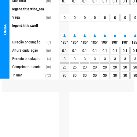
Mar total
(m)
0.1
0.1
0.1
0.1
0.1
0.1
0.1
0.
legend.title.wind_sea
Vaga
(m)
0
0
0
0
0
0
0
0
legend.title.swell
ONDA
Direção ondulação
185
°
185
°
185
°
185
°
190
°
190
°
190
°
185
(°)
Altura ondulação
(m)
0.1
0.1
0.1
0.1
0.1
0.1
0.1
0.
Período ondulação
(s)
3
3
3
3
3
3
3
3
Comprimento onda
(m)
25
25
20
20
20
20
20
20
T° mar
30
30
30
30
30
30
30
30
(°C)