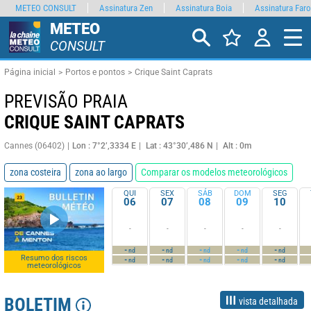
METEO CONSULT
Assinatura Zen
Assinatura Boia
Assinatura Faro
METEO
CONSULT
Página inicial
Portos e pontos
Crique Saint Caprats
PREVISÃO PRAIA
CRIQUE SAINT CAPRATS
Cannes (06402)
Lon : 7°2’,3334 E
Lat : 43°30’,486 N
Alt : 0m
zona costeira
zona ao largo
Comparar os modelos meteorológicos
QUI
SEX
SÁB
DOM
SEG
06
07
08
09
10
-
-
-
-
-
-
-
-
-
-
nd
nd
nd
nd
nd
Resumo dos riscos
-
-
-
-
-
nd
nd
nd
nd
nd
meteorológicos
BOLETIM
vista detalhada