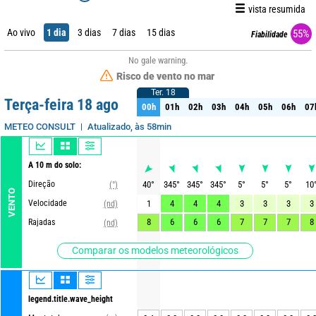
vista resumida
Ao vivo
1 dia
3 dias
7 dias
15 dias
55%
Fiabilidade
No gale warning.
Risco de vento no mar
Ter. 18
Ter. 18
Terça-feira 18 ago
00h
01h
02h
03h
04h
05h
06h
07
00h
01h
02h
03h
04h
05h
06h
07
Atualizado, às 58min
METEO CONSULT
A 10 m do solo:
Direção
40
°
345
°
345
°
345
°
5
°
5
°
5
°
10
(°)
VENTO
Velocidade
1
4
4
4
3
3
3
3
(nd)
8
6
6
6
7
7
7
8
Rajadas
(nd)
Comparar os modelos meteorológicos
legend.title.wave_height