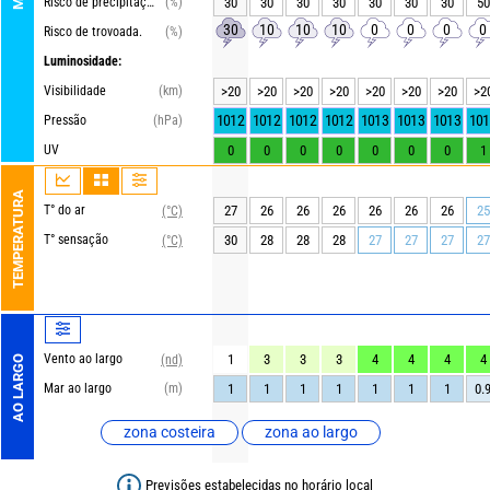
Risco de precipitações
(%)
30
30
30
30
30
30
30
50
30
10
10
10
0
0
0
0
Risco de trovoada.
(%)
Luminosidade:
Visibilidade
(km)
>20
>20
>20
>20
>20
>20
>20
>2
1012
1012
1012
1012
1013
1013
1013
101
Pressão
(hPa)
UV
0
0
0
0
0
0
0
1
TEMPERATURA
T° do ar
27
26
26
26
26
26
26
25
(°C)
T° sensação
30
28
28
28
27
27
27
27
(°C)
Vento ao largo
1
3
3
3
4
4
4
4
(nd)
AO LARGO
Mar ao largo
(m)
1
1
1
1
1
1
1
0.
zona costeira
zona ao largo
Previsões estabelecidas no horário local