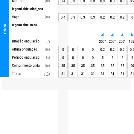
Mar total
(m)
0.4
0.3
0.3
0.3
0.3
0.3
0.3
0.
legend.title.wind_sea
Vaga
(m)
0.4
0.3
0.3
0.3
0.2
0.2
0.2
0
legend.title.swell
ONDA
Direção ondulação
200
°
200
°
200
°
155
(°)
Altura ondulação
(m)
0
0
0
0
0.2
0.2
0.2
0.
Período ondulação
(s)
0
0
0
0
5
5
5
5
Comprimento onda
(m)
35
35
35
35
35
35
35
40
T° mar
31
31
31
31
31
31
31
31
(°C)