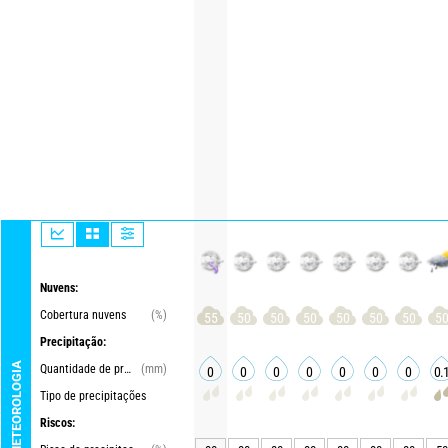
Nuvens:
Cobertura nuvens
(%)
55
50
50
50
50
50
50
5
Precipitação:
METEOROLOGIA
Quantidade de precipitações
(mm)
0
0
0
0
0
0
0
0.
Tipo de precipitações
Riscos: