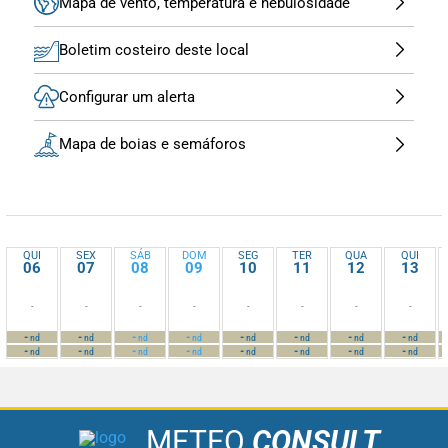
Mapa de vento, temperatura e nebulosidade
Boletim costeiro deste local
Configurar um alerta
Mapa de boias e semáforos
QUI
SEX
SÁB
DOM
SEG
TER
QUA
QUI
06
07
08
09
10
11
12
13
-
-
-
-
-
-
-
-
-
-
-
-
-
-
-
-
nd
nd
nd
nd
nd
nd
nd
nd
-
-
-
-
-
-
-
-
nd
nd
nd
nd
nd
nd
nd
nd
METEO
CONSULT