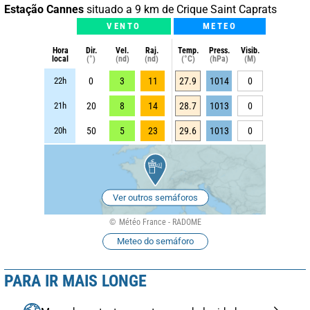
Estação Cannes
situado a 9 km de Crique Saint Caprats
VENTO
METEO
Hora
Dir.
Vel.
Raj.
Temp.
Press.
Visib.
local
(°)
(nd)
(nd)
(°C)
(hPa)
(M)
22h
0
3
11
27.9
1014
0
21h
20
8
14
28.7
1013
0
20h
50
5
23
29.6
1013
0
Ver outros semáforos
Météo France - RADOME
Meteo do semáforo
PARA IR MAIS LONGE