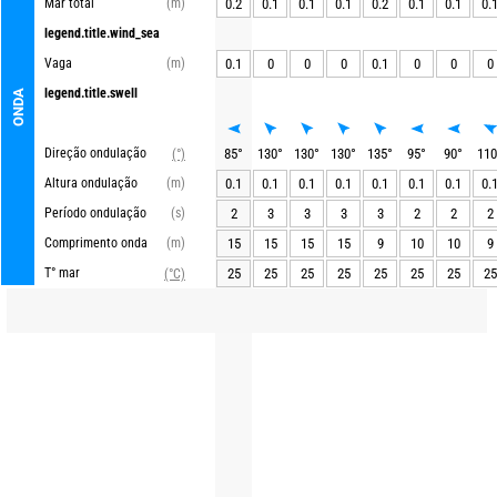
Mar total
(m)
0.2
0.1
0.1
0.1
0.2
0.1
0.1
0.
legend.title.wind_sea
Vaga
(m)
0.1
0
0
0
0.1
0
0
0
legend.title.swell
ONDA
Direção ondulação
85
°
130
°
130
°
130
°
135
°
95
°
90
°
110
(°)
Altura ondulação
(m)
0.1
0.1
0.1
0.1
0.1
0.1
0.1
0.
Período ondulação
(s)
2
3
3
3
3
2
2
2
Comprimento onda
(m)
15
15
15
15
9
10
10
9
T° mar
25
25
25
25
25
25
25
25
(°C)