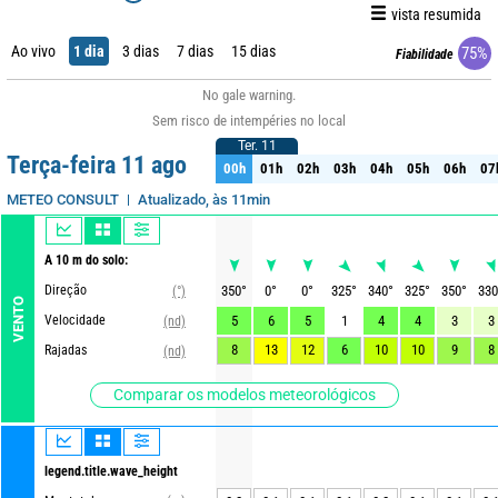
vista resumida
Ao vivo
1 dia
3 dias
7 dias
15 dias
75%
Fiabilidade
No gale warning.
Sem risco de intempéries no local
Ter. 11
Ter. 11
Terça-feira 11 ago
00h
01h
02h
03h
04h
05h
06h
07
00h
01h
02h
03h
04h
05h
06h
07
Atualizado, às 11min
METEO CONSULT
A 10 m do solo:
Direção
350
°
0
°
0
°
325
°
340
°
325
°
350
°
330
(°)
VENTO
Velocidade
5
6
5
1
4
4
3
3
(nd)
8
13
12
6
10
10
9
8
Rajadas
(nd)
Comparar os modelos meteorológicos
legend.title.wave_height