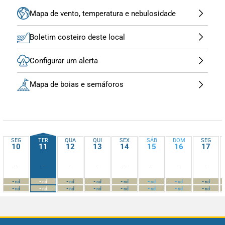
Mapa de vento, temperatura e nebulosidade
Boletim costeiro deste local
Configurar um alerta
Mapa de boias e semáforos
SEG
TER
QUA
QUI
SEX
SÁB
DOM
SEG
10
11
12
13
14
15
16
17
-
-
-
-
-
-
-
-
-
-
-
-
-
-
-
-
nd
nd
nd
nd
nd
nd
nd
nd
-
-
-
-
-
-
-
-
nd
nd
nd
nd
nd
nd
nd
nd