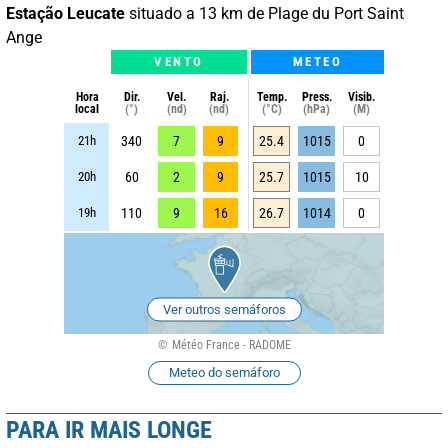
Estação Leucate
situado a 13 km de Plage du Port Saint
Ange
VENTO
METEO
Hora
Dir.
Vel.
Raj.
Temp.
Press.
Visib.
local
(°)
(nd)
(nd)
(°C)
(hPa)
(M)
21h
340
7
9
25.4
1015
0
20h
60
2
9
25.7
1015
10
19h
110
9
16
26.7
1014
0
Ver outros semáforos
Météo France - RADOME
Meteo do semáforo
PARA IR MAIS LONGE