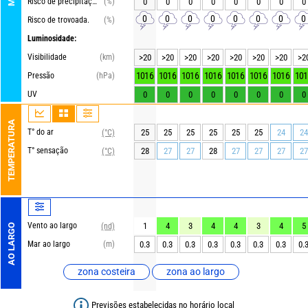
Risco de precipitações
(%)
0
0
0
0
0
0
0
0
0
0
0
0
0
0
0
0
Risco de trovoada.
(%)
Luminosidade:
Visibilidade
(km)
>20
>20
>20
>20
>20
>20
>20
>2
1016
1016
1016
1016
1016
1016
1016
101
Pressão
(hPa)
UV
0
0
0
0
0
0
0
0
TEMPERATURA
T° do ar
25
25
25
25
25
25
24
24
(°C)
T° sensação
28
27
27
28
27
27
27
27
(°C)
Vento ao largo
1
4
3
4
4
3
4
5
(nd)
AO LARGO
Mar ao largo
(m)
0.3
0.3
0.3
0.3
0.3
0.3
0.3
0.
zona costeira
zona ao largo
Previsões estabelecidas no horário local