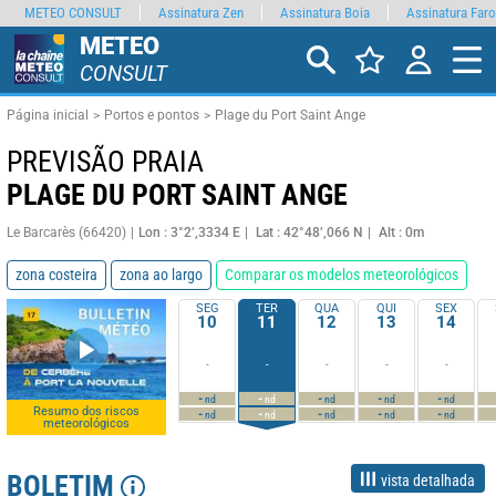
METEO CONSULT
Assinatura Zen
Assinatura Boia
Assinatura Faro
METEO
CONSULT
Página inicial
Portos e pontos
Plage du Port Saint Ange
PREVISÃO PRAIA
PLAGE DU PORT SAINT ANGE
Le Barcarès (66420)
Lon : 3°2’,3334 E
Lat : 42°48’,066 N
Alt : 0m
zona costeira
zona ao largo
Comparar os modelos meteorológicos
SEG
TER
QUA
QUI
SEX
10
11
12
13
14
-
-
-
-
-
-
-
-
-
-
nd
nd
nd
nd
nd
Resumo dos riscos
-
-
-
-
-
nd
nd
nd
nd
nd
meteorológicos
BOLETIM
vista detalhada