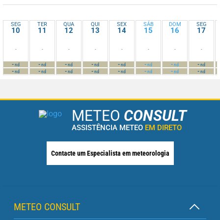
SEG
TER
QUA
QUI
SEX
SÁB
DOM
SEG
10
11
12
13
14
15
16
17
-
-
-
-
-
-
-
-
-
-
-
-
-
-
-
-
nd
nd
nd
nd
nd
nd
nd
nd
-
-
-
-
-
-
-
-
nd
nd
nd
nd
nd
nd
nd
nd
METEO
CONSULT
ASSISTÊNCIA METEO
EM DIRETO
Contacte um Especialista em meteorologia
METEO CONSULT