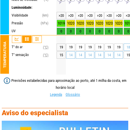
Luminosidade:
Visibilidade
(km)
>20
>20
>20
>20
>20
>20
>20
>2
1019
1020
1020
1020
1020
1020
1020
101
Pressão
(hPa)
UV
0
0
0
0
0
0
0
0
TEMPERATURA
T° do ar
19
19
19
19
19
19
19
18
(°C)
T° sensação
15
14
14
14
14
14
14
15
(°C)
Previsões estabelecidas para aproximação ao porto, até 1 milha da costa, em
horário local
Legenda
Glossário
Aviso do especialista