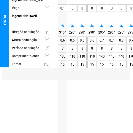
legend.title.wind_sea
Vaga
(m)
0.1
0
0
0
0
0
0
0
legend.title.swell
ONDA
Direção ondulação
315
°
290
°
290
°
290
°
295
°
295
°
295
°
295
(°)
Altura ondulação
(m)
0.6
0.6
0.6
0.6
0.7
0.7
0.7
0.
Período ondulação
(s)
7
8
8
8
8
8
8
8
Comprimento onda
(m)
130
110
110
110
140
140
140
17
T° mar
15
15
15
15
15
15
15
15
(°C)