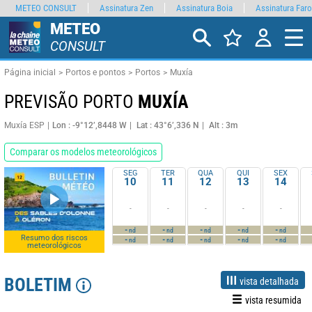
METEO CONSULT
Assinatura Zen
Assinatura Boia
Assinatura Faro
METEO
CONSULT
Página inicial
Portos e pontos
Portos
Muxía
PREVISÃO PORTO
MUXÍA
Muxía ESP
Lon : -9°12’,8448 W
Lat : 43°6’,336 N
Alt : 3m
Comparar os modelos meteorológicos
SEG
TER
QUA
QUI
SEX
10
11
12
13
14
-
-
-
-
-
-
-
-
-
-
nd
nd
nd
nd
nd
Resumo dos riscos
-
-
-
-
-
nd
nd
nd
nd
nd
meteorológicos
BOLETIM
vista detalhada
vista resumida