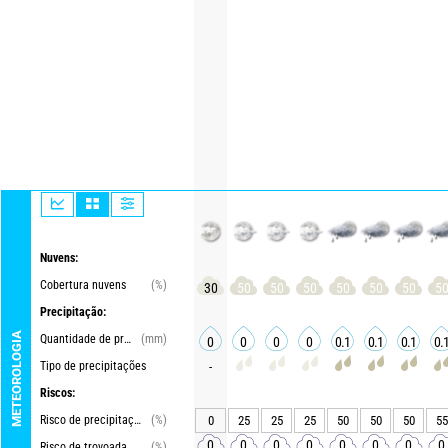
Nuvens:
Cobertura nuvens
(%)
30
50
50
50
50
50
50
5
Precipitação:
METEOROLOGIA
Quantidade de precipitações
(mm)
0
0
0
0
0.1
0.1
0.1
0.
Tipo de precipitações
-
Riscos:
Risco de precipitações
(%)
0
25
25
25
50
50
50
55
0
0
0
0
0
0
0
0
Risco de trovoada.
(%)