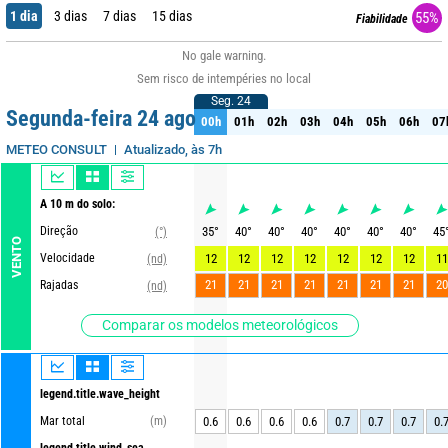
1 dia
3 dias
7 dias
15 dias
55%
Fiabilidade
No gale warning.
Sem risco de intempéries no local
Seg. 24
Seg. 24
Segunda-feira 24 ago
00h
01h
02h
03h
04h
05h
06h
07
00h
01h
02h
03h
04h
05h
06h
07
Atualizado, às 7h
METEO CONSULT
A 10 m do solo:
Direção
35
°
40
°
40
°
40
°
40
°
40
°
40
°
45
(°)
VENTO
Velocidade
12
12
12
12
12
12
12
11
(nd)
21
21
21
21
21
21
21
20
Rajadas
(nd)
Comparar os modelos meteorológicos
legend.title.wave_height
Mar total
(m)
0.6
0.6
0.6
0.6
0.7
0.7
0.7
0.