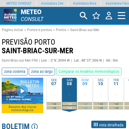
METEO CONSULT
Assinatura Zen
Assinatura Boia
Assinatura Faro
METEO
CONSULT
Página inicial
Portos e pontos
Portos
Saint-Briac-sur-Mer
PREVISÃO PORTO
SAINT-BRIAC-SUR-MER
Saint-Briac-sur-Mer FRA
Lon : -2°8’,3094 W
Lat : 48°37’,506 N
Alt : 0m
zona costeira
zona ao largo
Comparar os modelos meteorológicos
SEX
SÁB
DOM
SEG
TER
07
08
09
10
11
-
-
-
-
-
-
-
-
-
-
nd
nd
nd
nd
nd
Resumo dos riscos
-
-
-
-
-
nd
nd
nd
nd
nd
meteorológicos
BOLETIM
vista detalhada