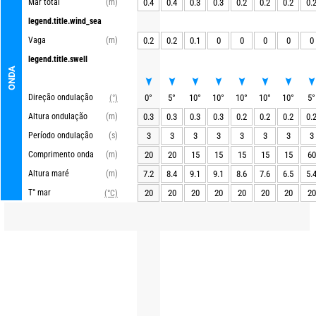
Mar total
(m)
0.4
0.4
0.3
0.3
0.2
0.2
0.2
0.
legend.title.wind_sea
Vaga
(m)
0.2
0.2
0.1
0
0
0
0
0
legend.title.swell
ONDA
Direção ondulação
0
°
5
°
10
°
10
°
10
°
10
°
10
°
5
°
(°)
Altura ondulação
(m)
0.3
0.3
0.3
0.3
0.2
0.2
0.2
0.
Período ondulação
(s)
3
3
3
3
3
3
3
3
Comprimento onda
(m)
20
20
15
15
15
15
15
60
Altura maré
(m)
7.2
8.4
9.1
9.1
8.6
7.6
6.5
5.
T° mar
20
20
20
20
20
20
20
20
(°C)