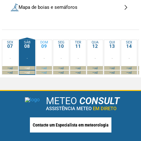
Mapa de boias e semáforos
SEX
SÁB
DOM
SEG
TER
QUA
QUI
SEX
07
08
09
10
11
12
13
14
-
-
-
-
-
-
-
-
-
-
-
-
-
-
-
-
nd
nd
nd
nd
nd
nd
nd
nd
-
-
-
-
-
-
-
-
nd
nd
nd
nd
nd
nd
nd
nd
METEO
CONSULT
ASSISTÊNCIA METEO
EM DIRETO
Contacte um Especialista em meteorologia