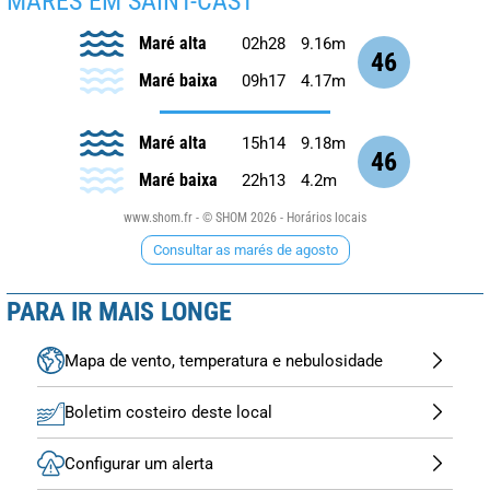
MARÉS EM SAINT-CAST
Maré alta
02h28
9.16m
46
Maré baixa
09h17
4.17m
Maré alta
15h14
9.18m
46
Maré baixa
22h13
4.2m
www.shom.fr - © SHOM 2026 - Horários locais
Consultar as marés de agosto
PARA IR MAIS LONGE
Mapa de vento, temperatura e nebulosidade
Boletim costeiro deste local
Configurar um alerta