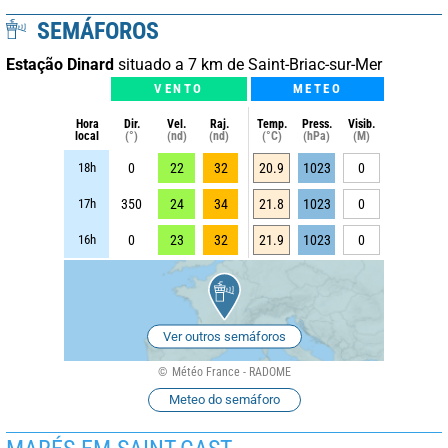
SEMÁFOROS
Estação Dinard
situado a 7 km de Saint-Briac-sur-Mer
VENTO
METEO
Hora
Dir.
Vel.
Raj.
Temp.
Press.
Visib.
local
(°)
(nd)
(nd)
(°C)
(hPa)
(M)
18h
0
22
32
20.9
1023
0
17h
350
24
34
21.8
1023
0
16h
0
23
32
21.9
1023
0
Ver outros semáforos
Météo France - RADOME
Meteo do semáforo