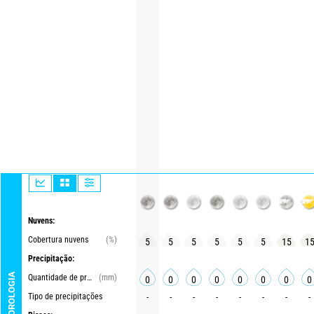
Nuvens:
Cobertura nuvens
(%)
5
5
5
5
5
5
15
1
Precipitação:
METEOROLOGIA
Quantidade de precipitações
(mm)
0
0
0
0
0
0
0
0
Tipo de precipitações
-
-
-
-
-
-
-
-