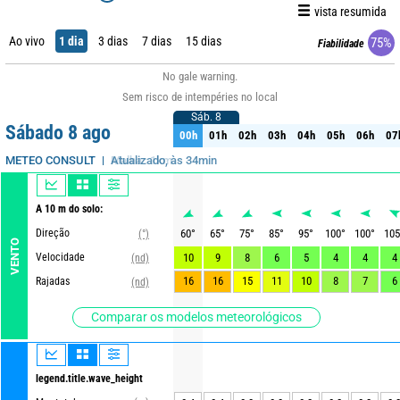
vista resumida
Ao vivo
1 dia
3 dias
7 dias
15 dias
75%
Fiabilidade
No gale warning.
Sem risco de intempéries no local
Sáb. 8
Sáb. 8
Sábado 8 ago
00h
01h
02h
03h
04h
05h
06h
07
00h
01h
02h
03h
04h
05h
06h
07
Atualizado, às 34min
METEO CONSULT
A 10 m do solo:
Direção
60
°
65
°
75
°
85
°
95
°
100
°
100
°
105
(°)
VENTO
Velocidade
10
9
8
6
5
4
4
4
(nd)
16
16
15
11
10
8
7
6
Rajadas
(nd)
Comparar os modelos meteorológicos
legend.title.wave_height