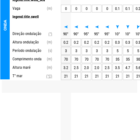
legend.title.wind_sea
Vaga
(m)
0
0
0
0
0
0.1
0.1
0.
legend.title.swell
ONDA
Direção ondulação
90
°
90
°
95
°
95
°
95
°
10
°
10
°
10
(°)
Altura ondulação
(m)
0.2
0.2
0.2
0.2
0.2
0.3
0.3
0.
Período ondulação
(s)
3
3
3
3
3
5
5
5
Comprimento onda
(m)
70
70
70
70
70
35
35
30
Altura maré
(m)
3.2
2.5
2.0
2.0
2.5
3.5
4.7
5.
T° mar
21
21
21
21
21
21
21
21
(°C)