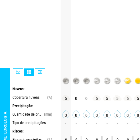
Nuvens:
Cobertura nuvens
(%)
5
0
0
5
5
5
5
5
Precipitação:
METEOROLOGIA
Quantidade de precipitações
(mm)
0
0
0
0
0
0
0
0
Tipo de precipitações
-
-
-
-
-
-
-
-
Riscos:
Risco de precipitações
(%)
0
0
0
0
0
0
0
0