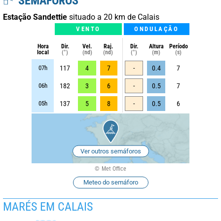
SEMÁFOROS
Estação Sandettie
situado a 20 km de Calais
VENTO
ONDULAÇÃO
Hora
Dir.
Vel.
Raj.
Dir.
Altura
Período
local
(°)
(nd)
(nd)
(°)
(m)
(s)
07h
117
4
7
-
0.4
7
06h
182
3
6
-
0.5
7
05h
137
5
8
-
0.5
6
Ver outros semáforos
Met Office
Meteo do semáforo
MARÉS EM CALAIS