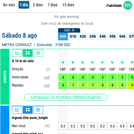
Ao vivo
1 dia
3 dias
7 dias
15 dias
90%
Fiabilidade
No gale warning.
Sem risco de intempéries no local
Sáb. 8
Sáb. 8
Sábado 8 ago
00h
01h
02h
03h
04h
05h
06h
07
00h
01h
02h
03h
04h
05h
06h
07
Executar : 7/08 03Z
METEO CONSULT
A 10 m do solo:
Direção
140
°
145
°
145
°
140
°
130
°
130
°
130
°
135
(°)
VENTO
Velocidade
4
4
4
4
5
5
5
5
(nd)
6
7
7
7
8
8
9
9
Rajadas
(nd)
Comparar os modelos meteorológicos
legend.title.wave_height
Mar total
(m)
0.2
0.2
0.2
0.2
0.2
0.3
0.3
0.