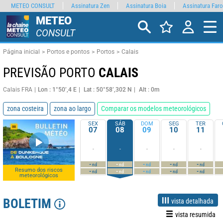
METEO CONSULT
Assinatura Zen
Assinatura Boia
Assinatura Faro
METEO
CONSULT
Página inicial
Portos e pontos
Portos
Calais
PREVISÃO PORTO
CALAIS
Calais FRA
Lon : 1°50’,4 E
Lat : 50°58’,302 N
Alt : 0m
zona costeira
zona ao largo
Comparar os modelos meteorológicos
SEX
SÁB
DOM
SEG
TER
07
08
09
10
11
-
-
-
-
-
-
-
-
-
-
nd
nd
nd
nd
nd
Resumo dos riscos
-
-
-
-
-
nd
nd
nd
nd
nd
meteorológicos
BOLETIM
vista detalhada
vista resumida