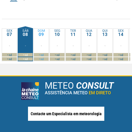
SEX
SÁB
DOM
SEG
TER
QUA
QUI
SEX
07
08
09
10
11
12
13
14
-
-
-
-
-
-
-
-
-
-
-
-
-
-
-
-
nd
nd
nd
nd
nd
nd
nd
nd
-
-
-
-
-
-
-
-
nd
nd
nd
nd
nd
nd
nd
nd
METEO
CONSULT
ASSISTÊNCIA METEO
EM DIRETO
Contacte um Especialista em meteorologia