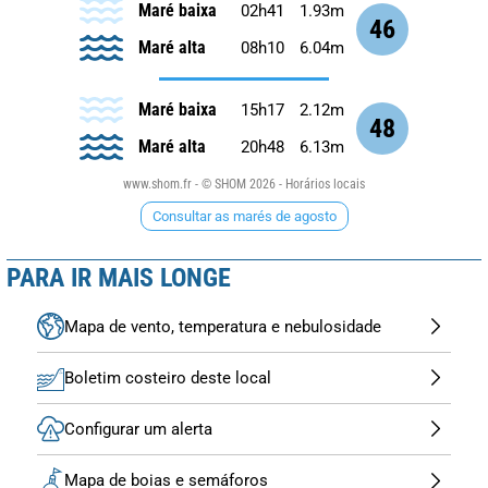
Maré baixa
02h41
1.93m
46
Maré alta
08h10
6.04m
Maré baixa
15h17
2.12m
48
Maré alta
20h48
6.13m
www.shom.fr - © SHOM 2026 - Horários locais
Consultar as marés de agosto
PARA IR MAIS LONGE
Mapa de vento, temperatura e nebulosidade
Boletim costeiro deste local
Configurar um alerta
Mapa de boias e semáforos