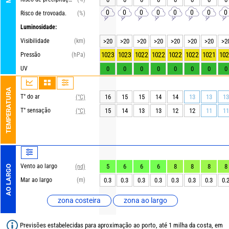
0
0
0
0
0
0
0
0
Risco de trovoada.
(%)
Luminosidade:
Visibilidade
(km)
>20
>20
>20
>20
>20
>20
>20
>2
1023
1023
1022
1022
1022
1022
1021
102
Pressão
(hPa)
UV
0
0
0
0
0
0
0
0
TEMPERATURA
T° do ar
16
15
15
14
14
13
13
13
(°C)
T° sensação
15
14
13
13
12
12
11
11
(°C)
Vento ao largo
5
6
6
6
8
8
8
8
(nd)
AO LARGO
Mar ao largo
(m)
0.3
0.3
0.3
0.3
0.3
0.3
0.3
0.
zona costeira
zona ao largo
Previsões estabelecidas para aproximação ao porto, até 1 milha da costa, em