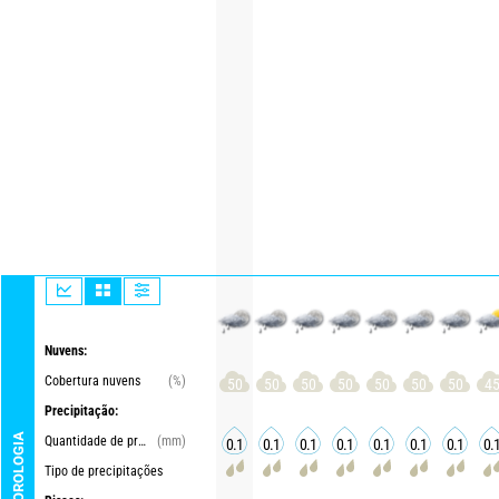
Nuvens:
Cobertura nuvens
(%)
50
50
50
50
50
50
50
4
Precipitação:
METEOROLOGIA
Quantidade de precipitações
(mm)
0.1
0.1
0.1
0.1
0.1
0.1
0.1
0.
Tipo de precipitações