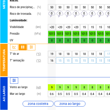
Riscos:
Risco de precipitações
(%)
50
50
50
50
50
50
50
50
0
0
0
0
0
0
0
0
Risco de trovoada.
(%)
Luminosidade:
Visibilidade
(km)
>20
>20
>20
>20
15
15
15
10
1015
1015
1015
1015
1015
1015
1015
101
Pressão
(hPa)
UV
0
0
0
0
0
0
0
0
TEMPERATURA
T° do ar
19
18
18
18
18
18
18
17
(°C)
T° sensação
16
15
15
15
15
15
15
15
(°C)
Vento ao largo
9
9
9
9
8
8
8
8
(nd)
AO LARGO
Mar ao largo
(m)
0.6
0.5
0.5
0.5
0.4
0.4
0.4
0.
zona costeira
zona ao largo