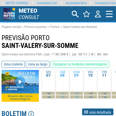
METEO CONSULT
Assinatura Zen
Assinatura Boia
Assinatura Faro
METEO
CONSULT
Página inicial
Portos e pontos
Portos
Saint-Valery-sur-Somme
PREVISÃO PORTO
SAINT-VALERY-SUR-SOMME
Saint-Valery-sur-Somme FRA
Lon : 1°38’,598 E
Lat : 50°11’,1 N
Alt : 0m
zona costeira
zona ao largo
Comparar os modelos meteorológicos
SEX
SÁB
DOM
SEG
TER
07
08
09
10
11
-
-
-
-
-
-
-
-
-
-
nd
nd
nd
nd
nd
Resumo dos riscos
-
-
-
-
-
nd
nd
nd
nd
nd
meteorológicos
BOLETIM
vista detalhada