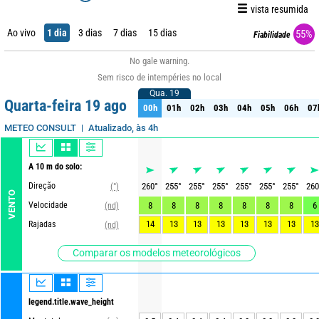
vista resumida
Ao vivo
1 dia
3 dias
7 dias
15 dias
55%
Fiabilidade
No gale warning.
Sem risco de intempéries no local
Qua. 19
Qua. 19
Quarta-feira 19 ago
00h
01h
02h
03h
04h
05h
06h
07
00h
01h
02h
03h
04h
05h
06h
07
Atualizado, às 4h
METEO CONSULT
A 10 m do solo:
Direção
260
°
255
°
255
°
255
°
255
°
255
°
255
°
260
(°)
VENTO
Velocidade
8
8
8
8
8
8
8
6
(nd)
14
13
13
13
13
13
13
13
Rajadas
(nd)
Comparar os modelos meteorológicos
legend.title.wave_height