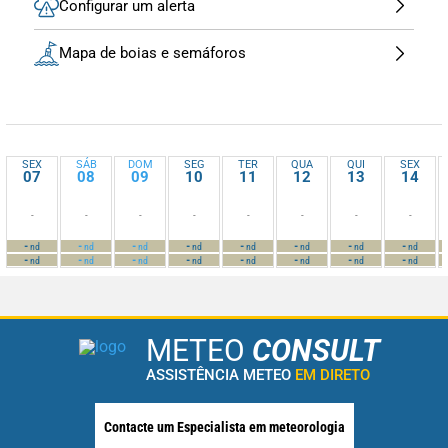
Configurar um alerta
Mapa de boias e semáforos
SEX
SÁB
DOM
SEG
TER
QUA
QUI
SEX
07
08
09
10
11
12
13
14
-
-
-
-
-
-
-
-
-
-
-
-
-
-
-
-
nd
nd
nd
nd
nd
nd
nd
nd
-
-
-
-
-
-
-
-
nd
nd
nd
nd
nd
nd
nd
nd
METEO
CONSULT
ASSISTÊNCIA METEO
EM DIRETO
Contacte um Especialista em meteorologia