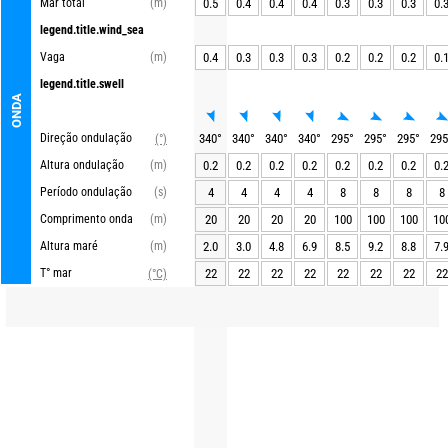
Mar total
(m)
0.5
0.4
0.4
0.4
0.3
0.3
0.3
0.
legend.title.wind_sea
Vaga
(m)
0.4
0.3
0.3
0.3
0.2
0.2
0.2
0.
legend.title.swell
ONDA
Direção ondulação
340
°
340
°
340
°
340
°
295
°
295
°
295
°
295
(°)
Altura ondulação
(m)
0.2
0.2
0.2
0.2
0.2
0.2
0.2
0.
Período ondulação
(s)
4
4
4
4
8
8
8
8
Comprimento onda
(m)
20
20
20
20
100
100
100
10
Altura maré
(m)
2.0
3.0
4.8
6.9
8.5
9.2
8.8
7.
T° mar
22
22
22
22
22
22
22
22
(°C)