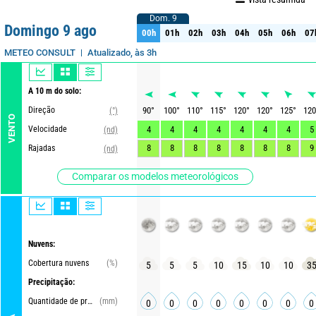
Dom. 9
Dom. 9
Ao vivo
1 dia
3 dias
7 dias
15 dias
75%
Fiabilidade
Domingo 9 ago
00h
01h
02h
03h
04h
05h
06h
07
00h
01h
02h
03h
04h
05h
06h
07
Atualizado, às 3h
METEO CONSULT
A 10 m do solo:
Direção
90
°
100
°
110
°
115
°
120
°
120
°
125
°
120
(°)
VENTO
Velocidade
4
4
4
4
4
4
4
5
(nd)
8
8
8
8
8
8
8
9
Rajadas
(nd)
Comparar os modelos meteorológicos
Nuvens:
Cobertura nuvens
(%)
5
5
5
10
15
10
10
3
Precipitação:
Quantidade de precipitações
(mm)
0
0
0
0
0
0
0
0