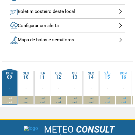
Boletim costeiro deste local
Configurar um alerta
Mapa de boias e semáforos
DOM
SEG
TER
QUA
QUI
SEX
SÁB
DOM
09
10
11
12
13
14
15
16
-
-
-
-
-
-
-
-
-
-
-
-
-
-
-
-
nd
nd
nd
nd
nd
nd
nd
nd
-
-
-
-
-
-
-
-
nd
nd
nd
nd
nd
nd
nd
nd
METEO
CONSULT