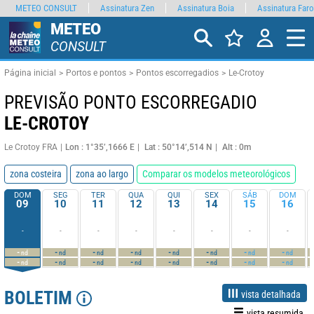
METEO CONSULT
Assinatura Zen
Assinatura Boia
Assinatura Faro
METEO
CONSULT
Página inicial
Portos e pontos
Pontos escorregadios
Le-Crotoy
PREVISÃO PONTO ESCORREGADIO
LE-CROTOY
Le Crotoy FRA
Lon : 1°35’,1666 E
Lat : 50°14’,514 N
Alt : 0m
zona costeira
zona ao largo
Comparar os modelos meteorológicos
DOM
SEG
TER
QUA
QUI
SEX
SÁB
DOM
09
10
11
12
13
14
15
16
-
-
-
-
-
-
-
-
-
-
-
-
-
-
-
-
nd
nd
nd
nd
nd
nd
nd
nd
-
-
-
-
-
-
-
-
nd
nd
nd
nd
nd
nd
nd
nd
BOLETIM
vista detalhada
vista resumida