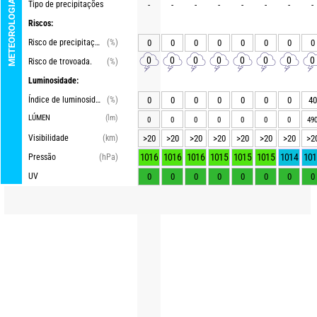
METEOROLOGIA
Tipo de precipitações
-
-
-
-
-
-
-
-
Riscos:
Risco de precipitações
(%)
0
0
0
0
0
0
0
0
0
0
0
0
0
0
0
0
Risco de trovoada.
(%)
Luminosidade:
Índice de luminosidade
(%)
0
0
0
0
0
0
0
40
LÚMEN
(lm)
0
0
0
0
0
0
0
49
Visibilidade
(km)
>20
>20
>20
>20
>20
>20
>20
>2
1016
1016
1016
1015
1015
1015
1014
101
Pressão
(hPa)
UV
0
0
0
0
0
0
0
0