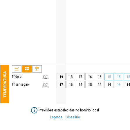
TEMPERATURA
T° do ar
19
18
17
16
16
15
15
15
(°C)
T° sensação
17
16
15
15
14
14
13
14
(°C)
Previsões estabelecidas no horário local
Legenda
Glossário